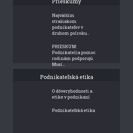
Prieskumy
Najväčším
strašiakom
podnikateľov v
druhom polroku...
PRIESKUM:
Podnikatelia pomoc
rodinám podporujú.
Musí...
Podnikateľská etika
O dôveryhodnosti a
etike v podnikaní
Podnikateľská etika