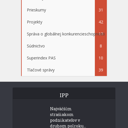
Prieskumy
31
Projekty
42
Správa o globálnej konkurencieschopnosti
17
Súdnictvo
8
Superindex PAS
10
Tlačové správy
39
IPP
Najväčším
strašiakom
podnikateľov v
druhom polroku...