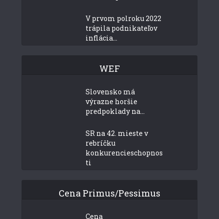
V prvom polroku 2022
trápila podnikateľov
inflácia...
WEF
Slovensko má
výrazne horšie
predpoklady na...
SR na 42. mieste v
rebríčku
konkurencieschopnos
ti
Cena Primus/Pessimus
Cena