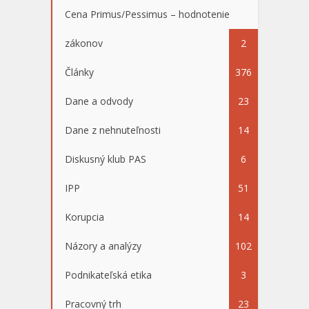
Cena Primus/Pessimus – hodnotenie
zákonov
2
Články
376
Dane a odvody
23
Dane z nehnuteľnosti
14
Diskusný klub PAS
6
IPP
51
Korupcia
14
Názory a analýzy
102
Podnikateľská etika
3
Pracovný trh
23