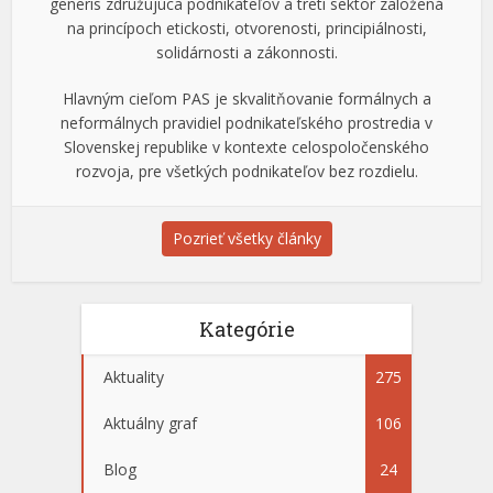
generis združujúca podnikateľov a tretí sektor založená
na princípoch etickosti, otvorenosti, principiálnosti,
solidárnosti a zákonnosti.
Hlavným cieľom PAS je skvalitňovanie formálnych a
neformálnych pravidiel podnikateľského prostredia v
Slovenskej republike v kontexte celospoločenského
rozvoja, pre všetkých podnikateľov bez rozdielu.
Pozrieť všetky články
Kategórie
Aktuality
275
Aktuálny graf
106
Blog
24