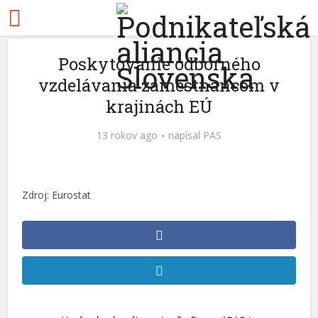
Poskytovanie odborného
vzdelávania zamestnancom v
krajinách EÚ
13 rokov ago
napísal
PAS
Zdroj: Eurostat