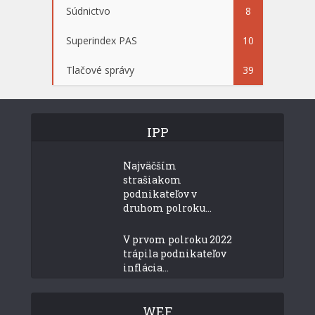
Súdnictvo
8
Superindex PAS
10
Tlačové správy
39
IPP
Najväčším
strašiakom
podnikateľov v
druhom polroku...
V prvom polroku 2022
trápila podnikateľov
inflácia...
WEF