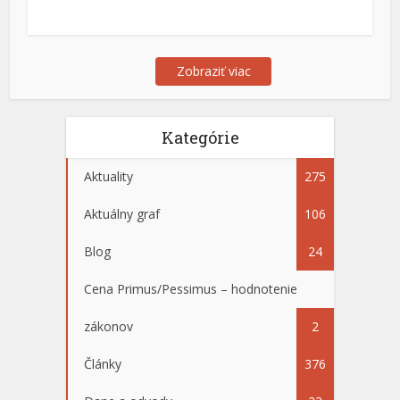
Zobraziť viac
Kategórie
Aktuality
275
Aktuálny graf
106
Blog
24
Cena Primus/Pessimus – hodnotenie
zákonov
2
Články
376