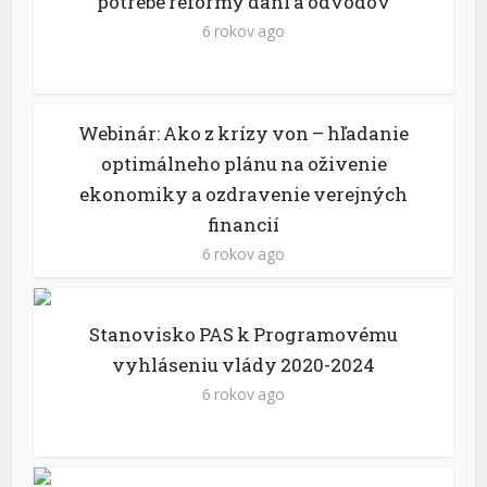
potrebe reformy daní a odvodov
6 rokov ago
Webinár: Ako z krízy von – hľadanie
optimálneho plánu na oživenie
ekonomiky a ozdravenie verejných
financií
6 rokov ago
Stanovisko PAS k Programovému
vyhláseniu vlády 2020-2024
6 rokov ago