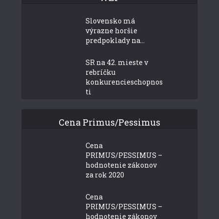
Slovensko má
výrazne horšie
predpoklady na...
SR na 42. mieste v
rebríčku
konkurencieschopnos
ti
Cena Primus/Pessimus
Cena
PRIMUS/PESSIMUS –
hodnotenie zákonov
za rok 2020
Cena
PRIMUS/PESSIMUS –
hodnotenie zákonov