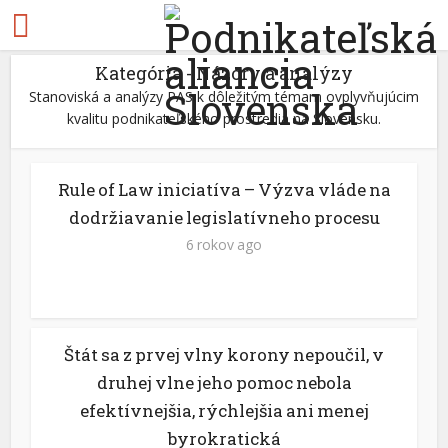
Kategória - Názory a analýzy
Stanoviská a analýzy PAS k dôležitým témam ovplyvňujúcim
kvalitu podnikateľského prostredia na Slovensku.
Rule of Law iniciatíva – Výzva vláde na
dodržiavanie legislatívneho procesu
6 rokov ago
Štát sa z prvej vlny korony nepoučil, v
druhej vlne jeho pomoc nebola
efektívnejšia, rýchlejšia ani menej
byrokratická