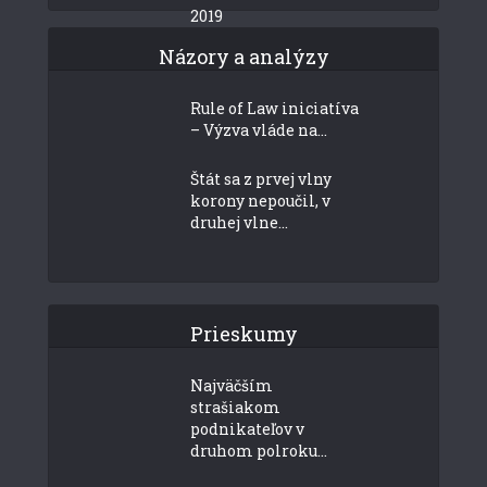
2019
Názory a analýzy
Rule of Law iniciatíva
– Výzva vláde na...
Štát sa z prvej vlny
korony nepoučil, v
druhej vlne...
Prieskumy
Najväčším
strašiakom
podnikateľov v
druhom polroku...