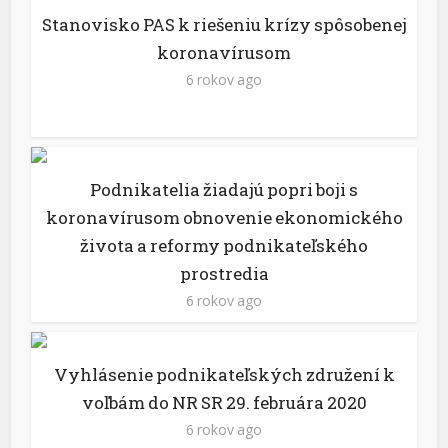
Stanovisko PAS k riešeniu krízy spôsobenej
koronavírusom
6 rokov ago
Podnikatelia žiadajú popri boji s
koronavírusom obnovenie ekonomického
života a reformy podnikateľského
prostredia
6 rokov ago
Vyhlásenie podnikateľských združení k
voľbám do NR SR 29. februára 2020
6 rokov ago