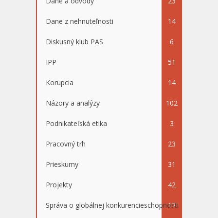
Dane a odvody
23
Dane z nehnuteľnosti
14
Diskusný klub PAS
6
IPP
51
Korupcia
14
Názory a analýzy
102
Podnikateľská etika
3
Pracovný trh
23
Prieskumy
31
Projekty
42
Správa o globálnej konkurencieschopnosti
17