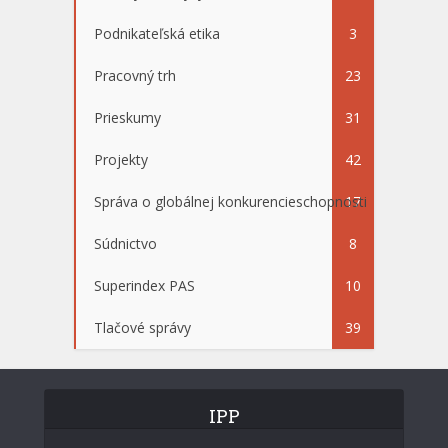
Podnikateľská etika
3
Pracovný trh
23
Prieskumy
31
Projekty
42
Správa o globálnej konkurencieschopnosti
17
Súdnictvo
8
Superindex PAS
10
Tlačové správy
39
IPP