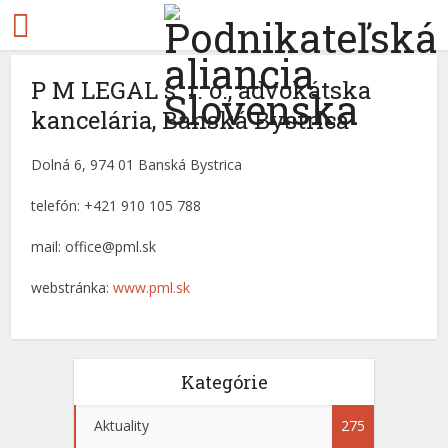
P M LEGAL s. r. o., advokátska
kancelária, Banská Bystrica
Dolná 6, 974 01 Banská Bystrica
telefón: +421 910 105 788
mail: office@pml.sk
webstránka:
www.pml.sk
Kategórie
Aktuality
275