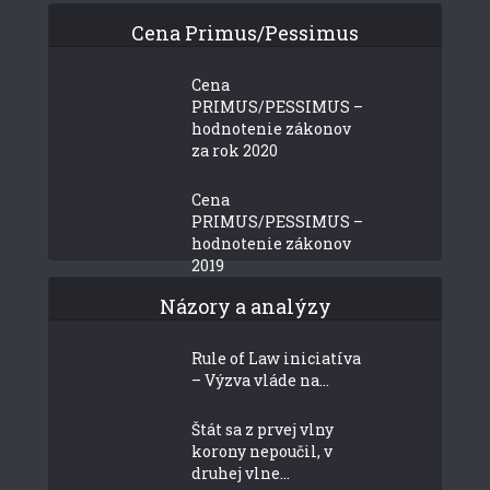
Cena Primus/Pessimus
Cena
PRIMUS/PESSIMUS –
hodnotenie zákonov
za rok 2020
Cena
PRIMUS/PESSIMUS –
hodnotenie zákonov
2019
Názory a analýzy
Rule of Law iniciatíva
– Výzva vláde na...
Štát sa z prvej vlny
korony nepoučil, v
druhej vlne...