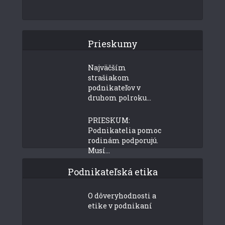
Prieskumy
Najväčším
strašiakom
podnikateľov v
druhom polroku...
PRIESKUM:
Podnikatelia pomoc
rodinám podporujú.
Musí...
Podnikateľská etika
O dôveryhodnosti a
etike v podnikaní