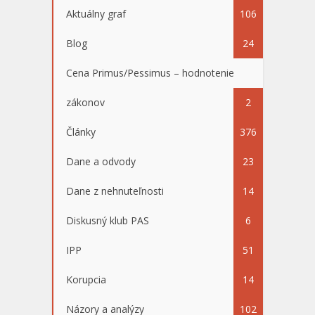
Aktuálny graf
106
Blog
24
Cena Primus/Pessimus – hodnotenie
zákonov
2
Články
376
Dane a odvody
23
Dane z nehnuteľnosti
14
Diskusný klub PAS
6
IPP
51
Korupcia
14
Názory a analýzy
102