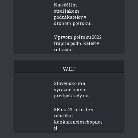
Najväčším
strašiakom
podnikateľov v
druhom polroku...
V prvom polroku 2022
trápila podnikateľov
inflácia...
WEF
Slovensko má
výrazne horšie
predpoklady na...
SR na 42. mieste v
rebríčku
konkurencieschopnos
ti