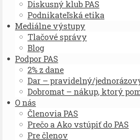
Diskusný klub PAS
Podnikateľská etika
Mediálne výstupy
Tlačové správy
Blog
Podpor PAS
2% z dane
Dar – pravidelný/jednorázov
Dobromat – nákup, ktorý po
O nás
Členovia PAS
Prečo a Ako vstúpiť do PAS
Pre členov