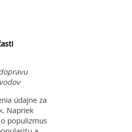
časti
 dopravu
dvodov
enia údajne za
ík. Napriek
i o populizmus
popularitu a