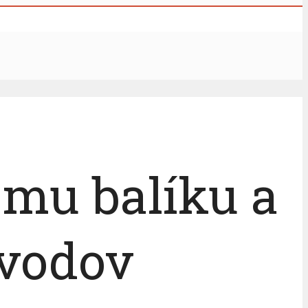
emu balíku a
dvodov