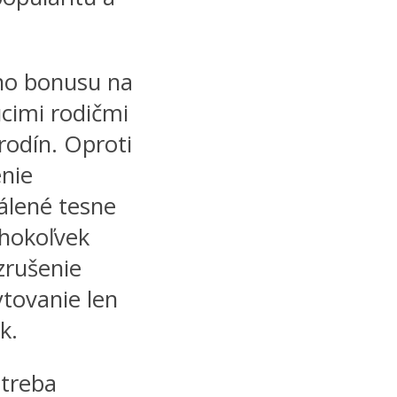
ého bonusu na
cimi rodičmi
rodín. Oproti
enie
válené tesne
hokoľvek
zrušenie
tovanie len
k.
 treba