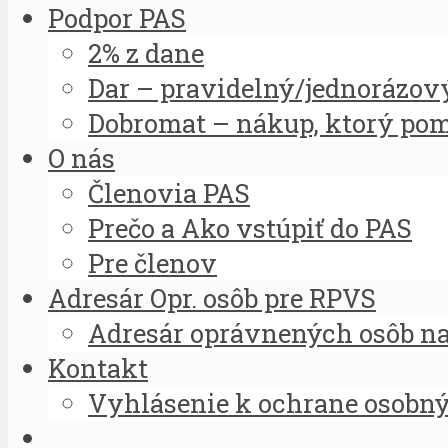
Podpor PAS
2% z dane
Dar – pravidelný/jednorázov
Dobromat – nákup, ktorý po
O nás
Členovia PAS
Prečo a Ako vstúpiť do PAS
Pre členov
Adresár Opr. osôb pre RPVS
Adresár oprávnených osôb na 
Kontakt
Vyhlásenie k ochrane osobn