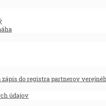
ý
máha
zápis do registra partnerov verejné
ých údajov