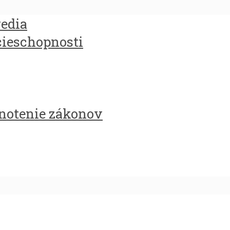
redia
cieschopnosti
notenie zákonov