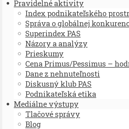
Pravidelné aktivity
Index podnikateľského prost
Správa o globálnej konkuren
Superindex PAS
Názory a analýzy
Prieskumy
Cena Primus/Pessimus – hod
Dane z nehnuteľnosti
Diskusný klub PAS
Podnikateľská etika
Mediálne výstupy
Tlačové správy
Blog