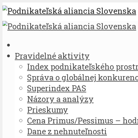
Pravidelné aktivity
Index podnikateľského prost
Správa o globálnej konkuren
Superindex PAS
Názory a analýzy
Prieskumy
Cena Primus/Pessimus – hod
Dane z nehnuteľnosti