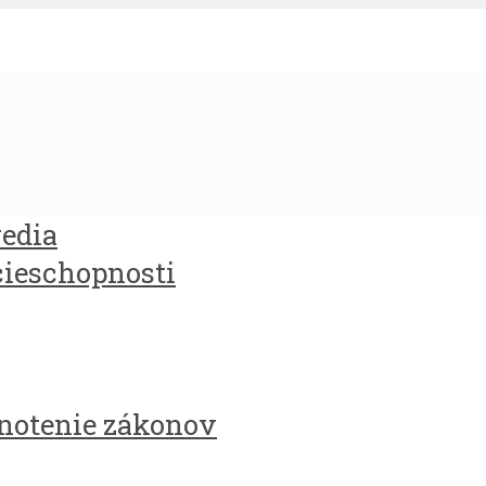
redia
cieschopnosti
notenie zákonov