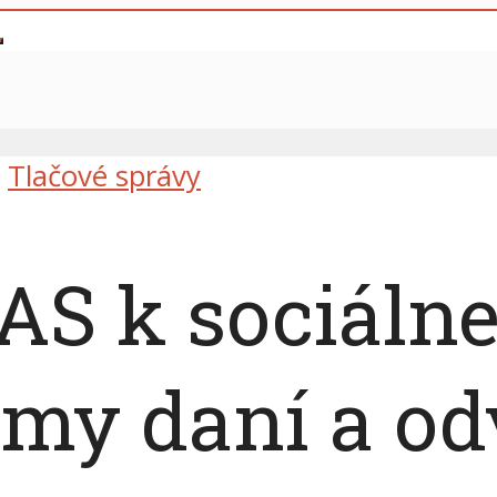
Tlačové správy
AS k sociáln
rmy daní a o