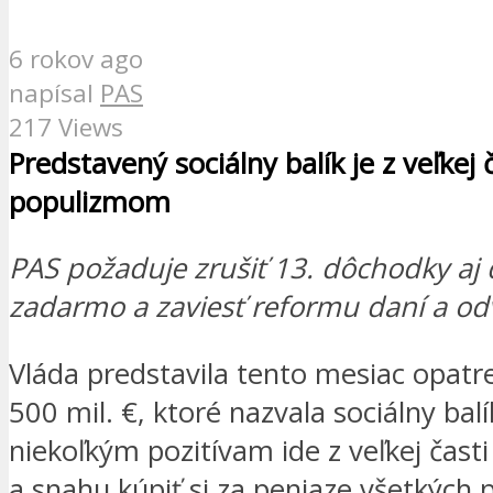
6 rokov ago
napísal
PAS
217 Views
Predstavený sociálny balík je z veľkej 
populizmom
PAS požaduje zrušiť 13. dôchodky aj
zadarmo a zaviesť reformu daní a o
Vláda predstavila tento mesiac opatr
500 mil. €, ktoré nazvala sociálny bal
niekoľkým pozitívam ide z veľkej čast
a snahu kúpiť si za peniaze všetkých 