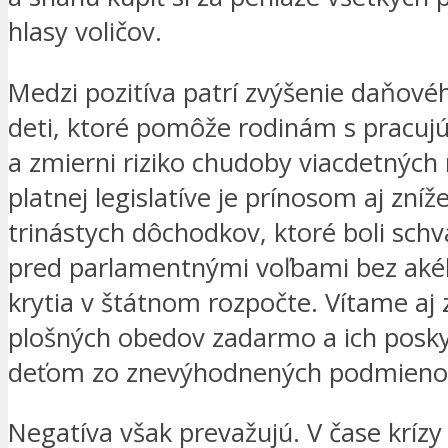
hlasy voličov.
Medzi pozitíva patrí zvýšenie daňov
deti, ktoré pomôže rodinám s pracujú
a zmierni riziko chudoby viacdetných 
platnej legislatíve je prínosom aj zníž
trinástych dôchodkov, ktoré boli sch
pred parlamentnými voľbami bez aké
krytia v štátnom rozpočte. Vítame aj 
plošných obedov zadarmo a ich posky
deťom zo znevýhodnených podmieno
Negatíva však prevažujú. V čase krízy