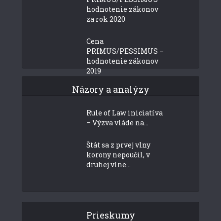
hodnotenie zákonov
za rok 2020
Cena
PRIMUS/PESSIMUS –
hodnotenie zákonov
2019
Názory a analýzy
Rule of Law iniciatíva
– Výzva vláde na...
Štát sa z prvej vlny
korony nepoučil, v
druhej vlne...
Prieskumy