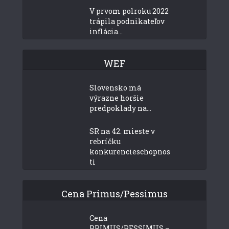
V prvom polroku 2022
trápila podnikateľov
inflácia...
WEF
Slovensko má
výrazne horšie
predpoklady na...
SR na 42. mieste v
rebríčku
konkurencieschopnos
ti
Cena Primus/Pessimus
Cena
PRIMUS/PESSIMUS –