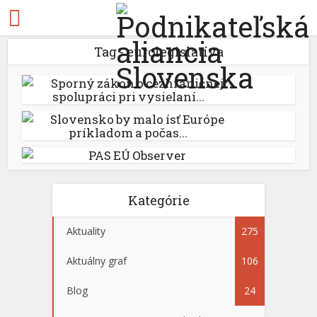
Tag - eurolegislatíva
Sporný zákon o cezhraničnej
spolupráci pri vysielaní...
Slovensko by malo ísť Európe
príkladom a počas...
PAS EÚ Observer
Kategórie
Aktuality
275
Aktuálny graf
106
Blog
24