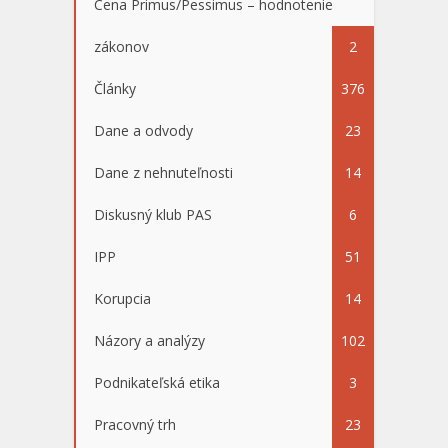
Cena Primus/Pessimus – hodnotenie
zákonov
2
Články
376
Dane a odvody
23
Dane z nehnuteľnosti
14
Diskusný klub PAS
6
IPP
51
Korupcia
14
Názory a analýzy
102
Podnikateľská etika
3
Pracovný trh
23