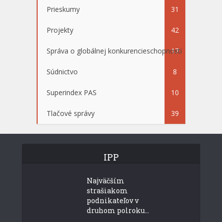
Prieskumy
31
Projekty
42
Správa o globálnej konkurencieschopnosti
17
Súdnictvo
8
Superindex PAS
10
Tlačové správy
39
IPP
Najväčším
strašiakom
podnikateľov v
druhom polroku...