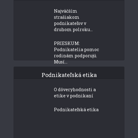
Najväčším
strašiakom
podnikateľov v
druhom polroku...
PRIESKUM:
Podnikatelia pomoc
rodinám podporujú.
Musí...
Podnikateľská etika
O dôveryhodnosti a
etike v podnikaní
Podnikateľská etika