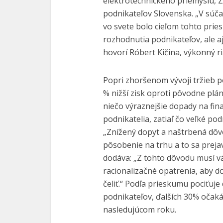
elektrotechnického priemyslu, 
podnikateľov Slovenska. „V súča
vo svete bolo cieľom tohto pries
rozhodnutia podnikateľov, ale a
hovorí Róbert Kičina, výkonný ri
Popri zhoršenom vývoji tržieb p
% nižší zisk oproti pôvodne pl
niečo výraznejšie dopady na fina
podnikatelia, zatiaľ čo veľké po
„Znížený dopyt a naštrbená dôv
pôsobenie na trhu a to sa prejav
dodáva: „Z tohto dôvodu musí vä
racionalizačné opatrenia, aby 
čeliť.“ Podľa prieskumu pociťuje
podnikateľov, ďalších 30% očakáv
nasledujúcom roku.