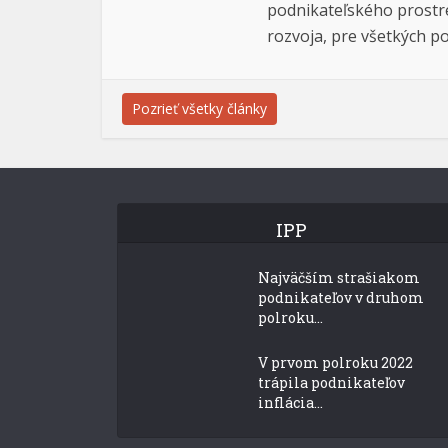
podnikateľského prostre
rozvoja, pre všetkých po
Pozrieť všetky články
IPP
Najväčším strašiakom
podnikateľov v druhom
polroku...
V prvom polroku 2022
trápila podnikateľov
inflácia...