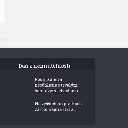
Daň z nehnuteľnosti
Podnikatelia
nesúhlasia s trvalým
bankovým odvodom a...
Na vyšších príplatkoch
zarobí najmä štát a...