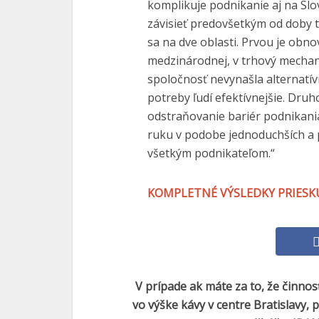
komplikuje podnikanie aj na S
závisieť predovšetkým od doby tr
sa na dve oblasti. Prvou je obn
medzinárodnej, v trhový mechani
spoločnosť nevynašla alternatí
potreby ľudí efektívnejšie. Dru
odstraňovanie bariér podnikan
ruku v podobe jednoduchších a 
všetkým podnikateľom.“
KOMPLETNÉ VÝSLEDKY PRIES
V prípade ak máte za to, že činno
vo výške kávy v centre Bratislavy,