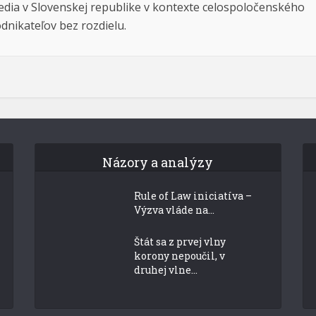
dia v Slovenskej republike v kontexte celospoločenského
dnikateľov bez rozdielu.
Názory a analýzy
Rule of Law iniciatíva –
Výzva vláde na...
Štát sa z prvej vlny
korony nepoučil, v
druhej vlne...