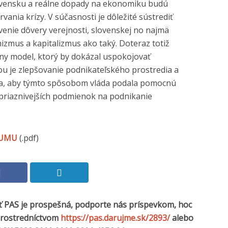
lovensku a reálne dopady na ekonomiku budú
vania krízy. V súčasnosti je dôležité sústrediť
ovenie dôvery verejnosti, slovenskej no najmä
zmus a kapitalizmus ako taký. Doteraz totiž
vny model, ktorý by dokázal uspokojovať
hou je zlepšovanie podnikateľského prostredia a
ia, aby týmto spôsobom vláda podala pomocnú
priaznivejších podmienok na podnikanie
KUMU
(.pdf)
sť PAS je prospešná, podporte nás príspevkom, hoc
 prostredníctvom
https://pas.darujme.sk/2893/
alebo