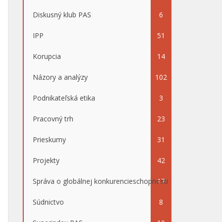
Diskusný klub PAS
6
IPP
51
Korupcia
14
Názory a analýzy
102
Podnikateľská etika
3
Pracovný trh
23
Prieskumy
31
Projekty
42
Správa o globálnej konkurencieschopnosti
17
Súdnictvo
8