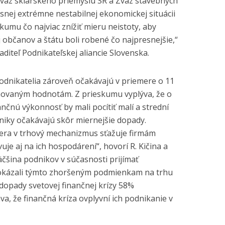
Zväz sklárskeho priemyslu SR a Zväz stavebných
snej extrémne nestabilnej ekonomickej situácii
kumu čo najviac znížiť mieru neistoty, aby
j občanov a štátu boli robené čo najpresnejšie,“
aditeľ Podnikateľskej aliancie Slovenska.
odnikatelia zároveň očakávajú v priemere o 11
ánovaným hodnotám. Z prieskumu vyplýva, že o
nčnú výkonnosť by mali pocítiť malí a strední
dniky očakávajú skôr miernejšie dopady.
era v trhový mechanizmus sťažuje firmám
uje aj na ich hospodárení“, hovorí R. Kičina a
čšina podnikov v súčasnosti prijímať
dokázali týmto zhoršeným podmienkam na trhu
 dopady svetovej finančnej krízy 58%
a, že finančná kríza ovplyvní ich podnikanie v