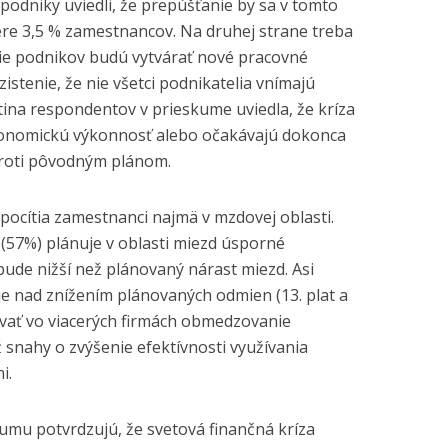
podniky uviedli, že prepúšťanie by sa v tomto
re 3,5 % zamestnancov. Na druhej strane treba
cie podnikov budú vytvárať nové pracovné
zistenie, že nie všetci podnikatelia vnímajú
tina respondentov v prieskume uviedla, že kríza
konomickú výkonnosť alebo očakávajú dokonca
proti pôvodným plánom.
 pocítia zamestnanci najmä v mzdovej oblasti.
(57%) plánuje v oblasti miezd úsporné
bude nižší než plánovaný nárast miezd. Asi
e nad znížením plánovaných odmien (13. plat a
vať vo viacerých firmách obmedzovanie
 snahy o zvýšenie efektívnosti využívania
i.
kumu potvrdzujú, že svetová finančná kríza