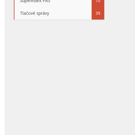
Superindex PAS
10
Tlačové správy
39