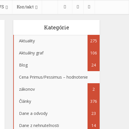
VS
Kontakt
Kategórie
Aktuality
275
Aktuálny graf
106
Blog
24
Cena Primus/Pessimus – hodnotenie
zákonov
2
Články
376
Dane a odvody
23
Dane z nehnuteľnosti
14