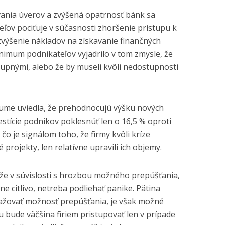
ania úverov a zvýšená opatrnosť bánk sa
teľov pociťuje v súčasnosti zhoršenie prístupu k
zvýšenie nákladov na získavanie finančných
nimum podnikateľov vyjadrilo v tom zmysle, že
stupnými, alebo že by museli kvôli nedostupnosti
skume uviedla, že prehodnocujú výšku nových
vestície podnikov poklesnúť len o 16,5 % oproti
 je signálom toho, že firmy kvôli kríze
 projekty, len relatívne upravili ich objemy.
že v súvislosti s hrozbou možného prepúšťania,
e citlivo, netreba podliehať panike. Pätina
zvažovať možnosť prepúšťania, je však možné
 bude väčšina firiem pristupovať len v prípade