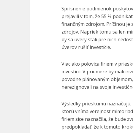
Sprísnenie podmienok poskytov
prejavili v tom, že 55 % podnika
finančným zdrojom. Príčinou je 
zdrojov. Napriek tomu sa len mi
by sa úvery stali pre nich nedo
úverov rušiť investície.
Viac ako polovica firiem v prie
investícií. V priemere by mali in
povodne plánovaným objemom, čo
nerezignovali na svoje investičné
Výsledky prieskumu naznačujú, 
ktorú vníma verejnosť mimoriadn
firiem síce naznačila, že bude 
predpokladať, že k tomuto kroku