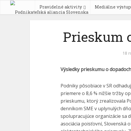
Pravidelné aktivity
Mediálne výstup
Prieskum 
18 r
Výsledky prieskumu o dopadoch s
Podniky pôsobiace v SR odhadujú
priemere o 8,6 % nižšie tržby o
prieskumu, ktorý zrealizovala Po
denníkom SME v uplynulých dňoc
spolupracujúce organizácie sa d
asociácia poisťovní, Slovenská