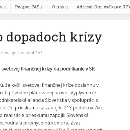
y
Podpor PAS
O nás
Adresár Opr. osôb pre RP
o dopadoch krízy
okov ago
napísal
PAS
vetovej finančnej krízy na podnikanie v SR
, že kvôli svetovej finančnej kríze dosiahnu v
proti pôvodne plánovanej úrovni. Vyplýva to z
dnikateľská aliancia Slovenska v spolupráci s
h. Do prieskumu sa zapojilo 213 podnikov. Ako
o realizácie prieskumu zapojili Slovenská
 obchodná a priemyselná komora, Zväz