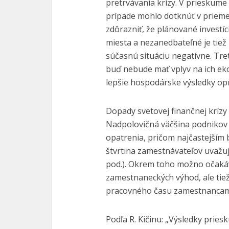
pretrvávania krízy. V prieskume 
prípade mohlo dotknúť v prieme
zdôrazniť, že plánované investí
miesta a nezanedbateľné je tiež 
súčasnú situáciu negatívne. Tre
buď nebude mať vplyv na ich e
lepšie hospodárske výsledky o
Dopady svetovej finančnej krízy
Nadpolovičná väčšina podnikov 
opatrenia, pričom najčastejším 
štvrtina zamestnávateľov uvažuj
pod.). Okrem toho možno očaká
zamestnaneckých výhod, ale tiež
pracovného času zamestnancam
Podľa R. Kičinu: „Výsledky pries