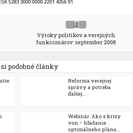
:SK 5283 3000 0000 2201 4356 91
Výroky politikov a verejných
funkcionárov: september 2008
 si podobné články
utie
Reforma verejnej
správy a potreba
ďalšej...
m
Webinár: Ako z krízy
von – hľadanie
optimálneho plánu...