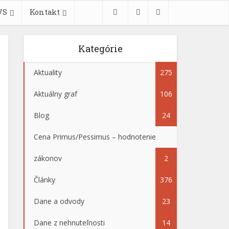
VS
Kontakt
Kategórie
Aktuality
275
Aktuálny graf
106
Blog
24
Cena Primus/Pessimus – hodnotenie
zákonov
2
Články
376
Dane a odvody
23
Dane z nehnuteľnosti
14