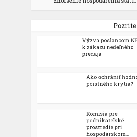
zhoršenie hospodárenia štátu.
Pozrite
Výzva poslancom N
k zákazu nedeľného
predaja
Ako ochrániť hodn
poistného krytia?
Komisia pre
podnikateľské
prostredie pri
hospodárskom...