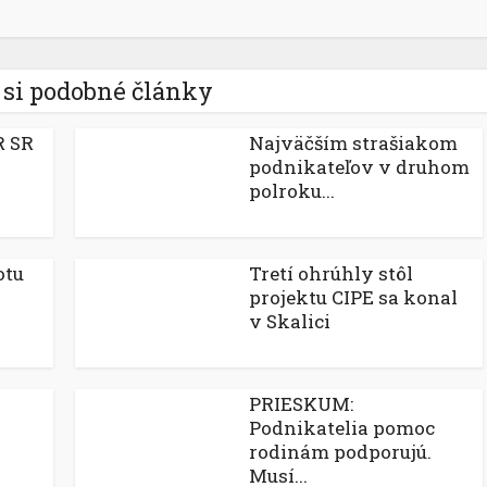
 si podobné články
R SR
Najväčším strašiakom
podnikateľov v druhom
polroku...
otu
Tretí ohrúhly stôl
projektu CIPE sa konal
v Skalici
PRIESKUM:
Podnikatelia pomoc
rodinám podporujú.
Musí...