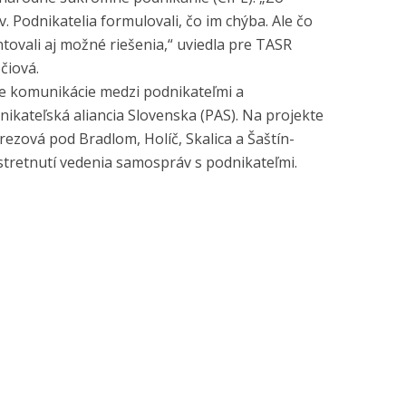
v. Podnikatelia formulovali, čo im chýba. Ale čo
ntovali aj možné riešenia,“ uviedla pre TASR
čiová.
ie komunikácie medzi podnikateľmi a
ikateľská aliancia Slovenska (PAS). Na projekte
rezová pod Bradlom, Holíč, Skalica a Šaštín-
a stretnutí vedenia samospráv s podnikateľmi.