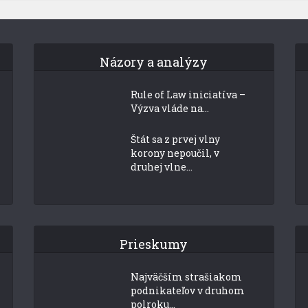
Názory a analýzy
Rule of Law iniciatíva –
Výzva vláde na...
Štát sa z prvej vlny
korony nepoučil, v
druhej vlne...
Prieskumy
Najväčším strašiakom
podnikateľov v druhom
polroku...