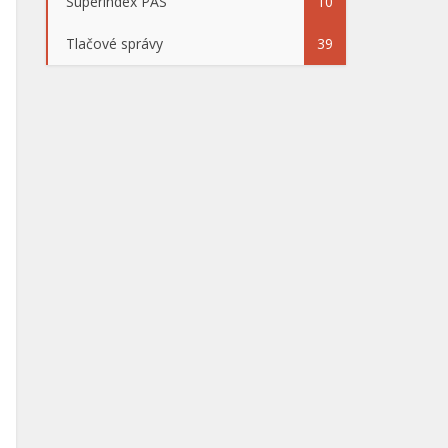
Superindex PAS
10
Tlačové správy
39