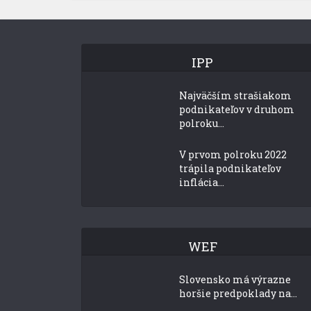
IPP
Najväčším strašiakom
podnikateľov v druhom
polroku...
V prvom polroku 2022
trápila podnikateľov
inflácia...
WEF
Slovensko má výrazne
horšie predpoklady na...