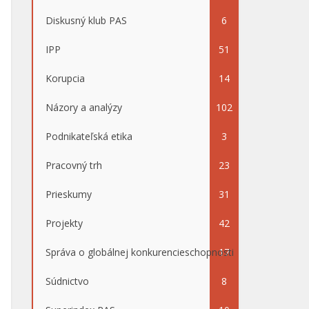
Diskusný klub PAS
6
IPP
51
Korupcia
14
Názory a analýzy
102
Podnikateľská etika
3
Pracovný trh
23
Prieskumy
31
Projekty
42
Správa o globálnej konkurencieschopnosti
17
Súdnictvo
8