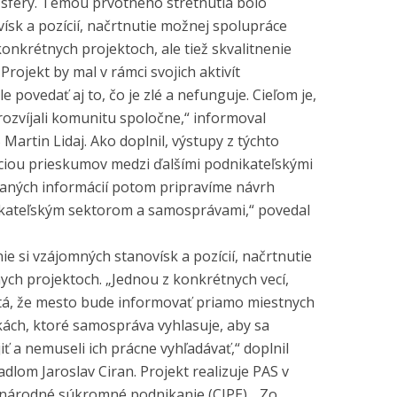
 sféry. Témou prvotného stretnutia bolo
ísk a pozícií, načrtnutie možnej spolupráce
onkrétnych projektoch, ale tiež skvalitnenie
rojekt by mal v rámci svojich aktivít
le povedať aj to, čo je zlé a nefunguje. Cieľom je,
ozvíjali komunitu spoločne,“ informoval
Martin Lidaj. Ako doplnil, výstupy z týchto
áciou prieskumov medzi ďalšími podnikateľskými
raných informácií potom pripravíme návrh
kateľským sektorom a samosprávami,“ povedal
e si vzájomných stanovísk a pozícií, načrtnutie
ch projektoch. „Jednou z konkrétnych vecí,
je tá, že mesto bude informovať priamo miestnych
kách, ktoré samospráva vyhlasuje, aby sa
iť a nemuseli ich prácne vyhľadávať,“ doplnil
lom Jaroslav Ciran. Projekt realizuje PAS v
národné súkromné podnikanie (CIPE). „Zo