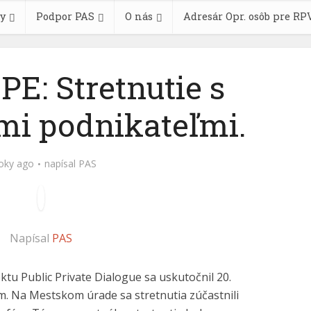
y
Podpor PAS
O nás
Adresár Opr. osôb pre RP
PE: Stretnutie s
i podnikateľmi.
roky ago
napísal
PAS
Napísal
PAS
ktu Public Private Dialogue sa uskutočnil 20.
m. Na Mestskom úrade sa stretnutia zúčastnili