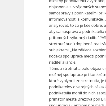
miestny podnikatelia z výrobnej
objasnenie si vzájomných stanov
samosprávy s podnikateľmi pri k
informovanosti a komunikácie. „P
analyzovať, to čo je kde dobré, a
aby samospráva a podnikatelia r
prítomných výkonný riaditeľ PAS 
stretnutí budú doplnené realiz
subjektami. „Na základe zozbie
kódexu spolupráce medzi podni
riaditeľ aliancie.
Témou stretnutia bolo objasneni
možnej spolupráce pri konkrétny
ktoré vyplynuli zo stretnutia, 
podnikateľov o verejných zákaz
podnikatelia mohli do nich zapoj
primátor mesta Brezová pod Brad
spolupráci s Centrom pre medzi