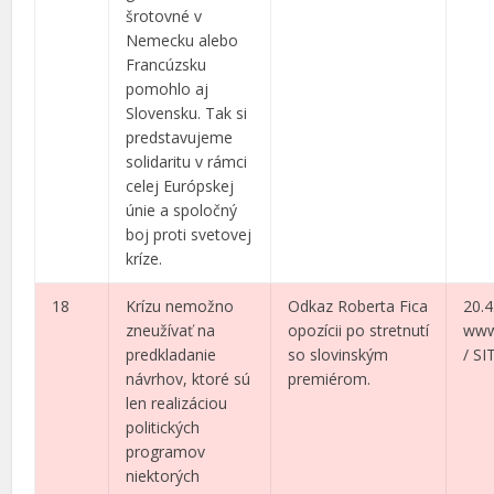
šrotovné v
Nemecku alebo
Francúzsku
pomohlo aj
Slovensku. Tak si
predstavujeme
solidaritu v rámci
celej Európskej
únie a spoločný
boj proti svetovej
kríze.
18
Krízu nemožno
Odkaz Roberta Fica
20.4
zneužívať na
opozícii po stretnutí
www
predkladanie
so slovinským
/ SI
návrhov, ktoré sú
premiérom.
len realizáciou
politických
programov
niektorých