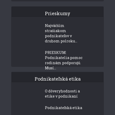
Prieskumy
Najväčším
strašiakom
podnikateľov v
druhom polroku...
PRIESKUM:
Podnikatelia pomoc
rodinám podporujú.
Musí...
Podnikateľská etika
O dôveryhodnosti a
etike v podnikaní
Podnikateľská etika