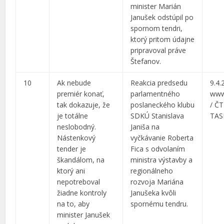
minister Marián
Janušek odstúpil po
spornom tendri,
ktorý pritom údajne
pripravoval práve
Štefanov.
10
Ak nebude
Reakcia predsedu
9.4.
premiér konať,
parlamentného
www
tak dokazuje, že
poslaneckého klubu
/ ČT
je totálne
SDKÚ Stanislava
TAS
neslobodný.
Janiša na
Nástenkový
vyčkávanie Roberta
tender je
Fica s odvolaním
škandálom, na
ministra výstavby a
ktorý ani
regionálneho
nepotreboval
rozvoja Mariána
žiadne kontroly
Janušeka kvôli
na to, aby
spornému tendru.
minister Janušek