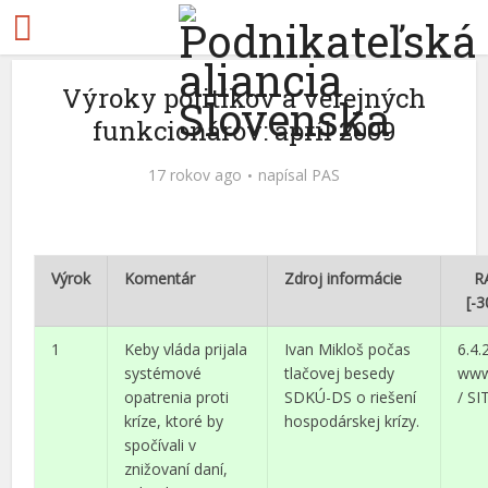
Výroky politikov a verejných
funkcionárov: apríl 2009
17 rokov ago
napísal
PAS
Výrok
Komentár
Zdroj informácie
R
[-3
1
Keby vláda prijala
Ivan Mikloš počas
6.4.
systémové
tlačovej besedy
www
opatrenia proti
SDKÚ-DS o riešení
/ SI
kríze, ktoré by
hospodárskej krízy.
spočívali v
znižovaní daní,