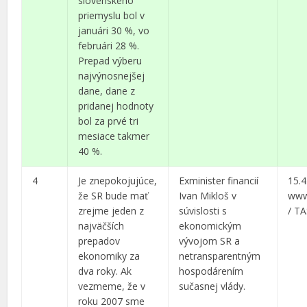
slovenského
priemyslu bol v
januári 30 %, vo
februári 28 %.
Prepad výberu
najvýnosnejšej
dane, dane z
pridanej hodnoty
bol za prvé tri
mesiace takmer
40 %.
4
Je znepokojujúce,
Exminister financií
15.4
že SR bude mať
Ivan Mikloš v
www
zrejme jeden z
súvislosti s
/ T
najväčších
ekonomickým
prepadov
vývojom SR a
ekonomiky za
netransparentným
dva roky. Ak
hospodárením
vezmeme, že v
sučasnej vlády.
roku 2007 sme