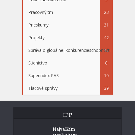
Pracovný trh
23
Prieskumy
31
Projekty
42
Správa o globálnej konkurencieschopnosti
17
Súdnictvo
8
Superindex PAS
10
Tlačové správy
39
IPP
Najväčším