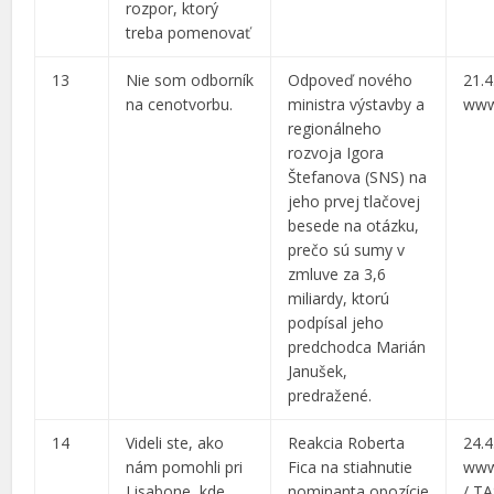
rozpor, ktorý
treba pomenovať
13
Nie som odborník
Odpoveď nového
21.4
na cenotvorbu.
ministra výstavby a
www
regionálneho
rozvoja Igora
Štefanova (SNS) na
jeho prvej tlačovej
besede na otázku,
prečo sú sumy v
zmluve za 3,6
miliardy, ktorú
podpísal jeho
predchodca Marián
Janušek,
predražené.
14
Videli ste, ako
Reakcia Roberta
24.4
nám pomohli pri
Fica na stiahnutie
www
Lisabone, kde
nominanta opozície
/ T