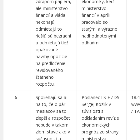
zdrapom papiera,
ekonomiky, keď
ale ministerstvo
ministerstvo
financií a vláda
financií v apríli
nekonajú,
pracovalo so
odmietajú to
starými a výrazne
riešiť, sú bezradní
nadhodnotenými
a odmietajú tiež
odhadmi
opakované
návrhy opozície
na predloženie
revidovaného
štátneho
rozpočtu.
6
Spoliehajú sa aj
Poslanec ĽS-HZDS
18.4
na to, že o pár
Sergej Kozlík v
www
mesiacov sa to
súvislosti s
/ T
zlepší a rozpočet
odkladaním revízie
nebude v takom
ekonomických
zlom stave ako v
prognóz zo strany
súčasnosti a
ministerstva