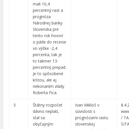
mali 10,4
percentný rast a
prognóza
Národnej banky
Slovenska pre
tento rok hovorí
o páde do recesie
vo výške -2,4
percenta, tak je
to takmer 13-
percentný prepad.
Je to spôsobené
krízou, ale aj
nekonaním vlády
Roberta Fica.
5
Štátny rozpočet
Ivan Mikloš v
8.4.
dávno neplatí,
súvislosti s
www
stal sa
prognózami rastu
/ TA
obyčajným
slovenskej
SIT