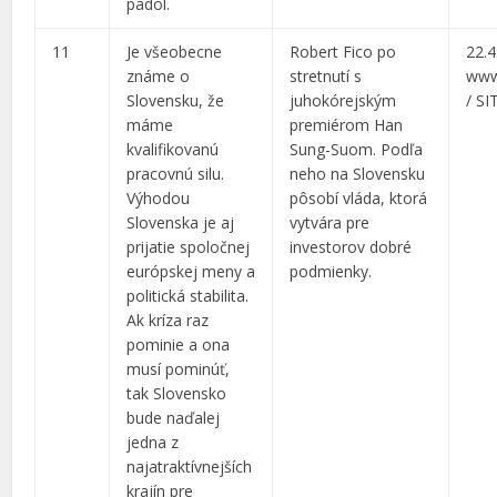
padol.
11
Je všeobecne
Robert Fico po
22.4
známe o
stretnutí s
www
Slovensku, že
juhokórejským
/ SI
máme
premiérom Han
kvalifikovanú
Sung-Suom. Podľa
pracovnú silu.
neho na Slovensku
Výhodou
pôsobí vláda, ktorá
Slovenska je aj
vytvára pre
prijatie spoločnej
investorov dobré
európskej meny a
podmienky.
politická stabilita.
Ak kríza raz
pominie a ona
musí pominúť,
tak Slovensko
bude naďalej
jedna z
najatraktívnejších
krajín pre