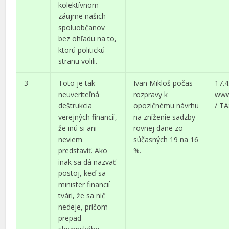
kolektívnom
záujme našich
spoluobčanov
bez ohľadu na to,
ktorú politickú
stranu volili.
3
Toto je tak
Ivan Mikloš počas
17.4
neuveriteľná
rozpravy k
www
deštrukcia
opozičnému návrhu
/ T
verejných financií,
na zníženie sadzby
že inú si ani
rovnej dane zo
neviem
súčasných 19 na 16
predstaviť. Ako
%.
inak sa dá nazvať
postoj, keď sa
minister financií
tvári, že sa nič
nedeje, pričom
prepad