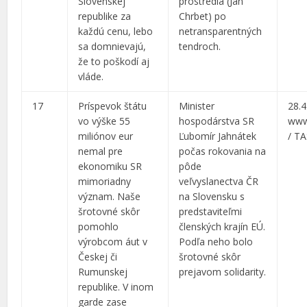
Slovenskej
prostredia (Ján
republike za
Chrbet) po
každú cenu, lebo
netransparentných
sa domnievajú,
tendroch.
že to poškodí aj
vláde.
17
Príspevok štátu
Minister
28.4
vo výške 55
hospodárstva SR
www
miliónov eur
Ľubomír Jahnátek
/ T
nemal pre
počas rokovania na
ekonomiku SR
pôde
mimoriadny
veľvyslanectva ČR
význam. Naše
na Slovensku s
šrotovné skôr
predstaviteľmi
pomohlo
členských krajín EÚ.
výrobcom áut v
Podľa neho bolo
Českej či
šrotovné skôr
Rumunskej
prejavom solidarity.
republike. V inom
garde zase