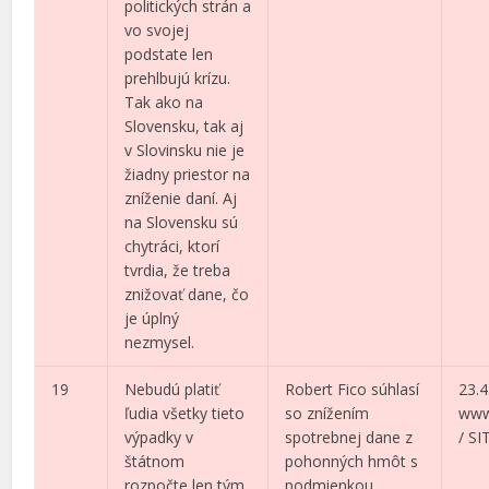
politických strán a
vo svojej
podstate len
prehlbujú krízu.
Tak ako na
Slovensku, tak aj
v Slovinsku nie je
žiadny priestor na
zníženie daní. Aj
na Slovensku sú
chytráci, ktorí
tvrdia, že treba
znižovať dane, čo
je úplný
nezmysel.
19
Nebudú platiť
Robert Fico súhlasí
23.4
ľudia všetky tieto
so znížením
www
výpadky v
spotrebnej dane z
/ SI
štátnom
pohonných hmôt s
rozpočte len tým,
podmienkou