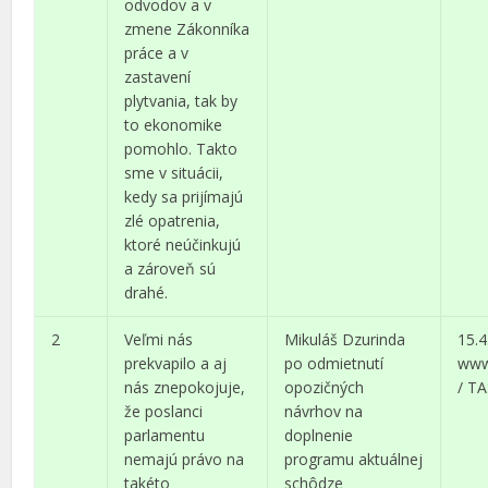
odvodov a v
zmene Zákonníka
práce a v
zastavení
plytvania, tak by
to ekonomike
pomohlo. Takto
sme v situácii,
kedy sa prijímajú
zlé opatrenia,
ktoré neúčinkujú
a zároveň sú
drahé.
2
Veľmi nás
Mikuláš Dzurinda
15.4
prekvapilo a aj
po odmietnutí
www
nás znepokojuje,
opozičných
/ T
že poslanci
návrhov na
parlamentu
doplnenie
nemajú právo na
programu aktuálnej
takéto
schôdze