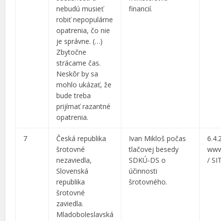
nebudú musieť
financií.
robiť nepopulárne
opatrenia, čo nie
je správne. (…)
Zbytočne
strácame čas.
Neskôr by sa
mohlo ukázať, že
bude treba
prijímať razantné
opatrenia.
7
Česká republika
Ivan Mikloš počas
6.4.
šrotovné
tlačovej besedy
www
nezaviedla,
SDKÚ-DS o
/ SI
Slovenská
účinnosti
republika
šrotovného.
šrotovné
zaviedla.
Mladoboleslavská