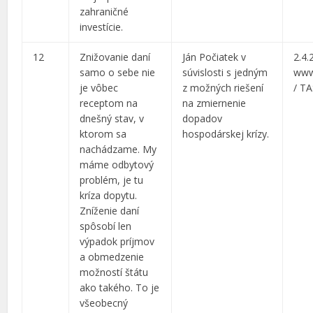
zahraničné
investície.
12
Znižovanie daní
Ján Počiatek v
2.4.
samo o sebe nie
súvislosti s jedným
www
je vôbec
z možných riešení
/ T
receptom na
na zmiernenie
dnešný stav, v
dopadov
ktorom sa
hospodárskej krízy.
nachádzame. My
máme odbytový
problém, je tu
kríza dopytu.
Zníženie daní
spôsobí len
výpadok príjmov
a obmedzenie
možností štátu
ako takého. To je
všeobecný