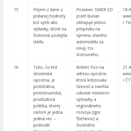
15
Príjem z dane z
Poslanec SMER-SD
18.4
pridanej hodnoty
Jozef Burian
www
bol vyšší ako
obhajuje prínos
/ T
výdavky, ktoré na
príspevku na
šrotovné poskytla
výmenu starého
vláda.
automobilu za
nový, tzv.
šrotovného.
16
Toto, čo hrá
Robert Fico na
21.4
slovenská
adresu opozície,
www
opozícia, je
ktorá kritizovala
/ Č
protištátna,
činnosť a navrhla
protislovenská,
odvolať ministrov
protiľudová
výstavby a
politika, ktorej
regionálneho
cieľom je jedna
rozvoja (Igor
jediná vec –
Štefanov) a
poškodiť
životného