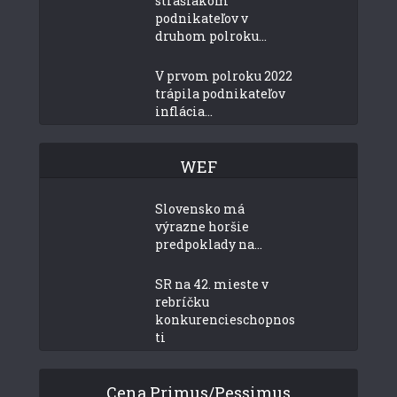
strašiakom
podnikateľov v
druhom polroku...
V prvom polroku 2022
trápila podnikateľov
inflácia...
WEF
Slovensko má
výrazne horšie
predpoklady na...
SR na 42. mieste v
rebríčku
konkurencieschopnos
ti
Cena Primus/Pessimus