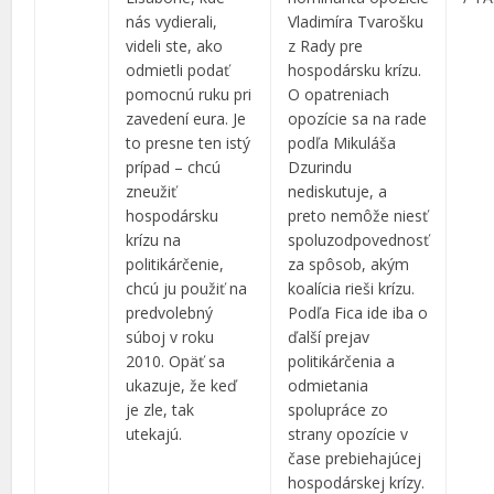
nás vydierali,
Vladimíra Tvarošku
videli ste, ako
z Rady pre
odmietli podať
hospodársku krízu.
pomocnú ruku pri
O opatreniach
zavedení eura. Je
opozície sa na rade
to presne ten istý
podľa Mikuláša
prípad – chcú
Dzurindu
zneužiť
nediskutuje, a
hospodársku
preto nemôže niesť
krízu na
spoluzodpovednosť
politikárčenie,
za spôsob, akým
chcú ju použiť na
koalícia rieši krízu.
predvolebný
Podľa Fica ide iba o
súboj v roku
ďalší prejav
2010. Opäť sa
politikárčenia a
ukazuje, že keď
odmietania
je zle, tak
spolupráce zo
utekajú.
strany opozície v
čase prebiehajúcej
hospodárskej krízy.