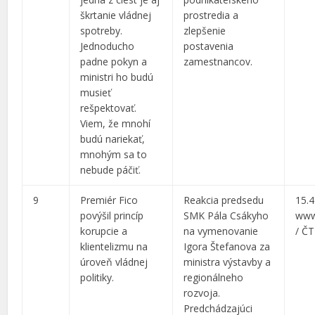
škrtanie vládnej
prostredia a
spotreby.
zlepšenie
Jednoducho
postavenia
padne pokyn a
zamestnancov.
ministri ho budú
musieť
rešpektovať.
Viem, že mnohí
budú nariekať,
mnohým sa to
nebude páčiť.
9
Premiér Fico
Reakcia predsedu
15.4
povýšil princíp
SMK Pála Csákyho
www
korupcie a
na vymenovanie
/ ČT
klientelizmu na
Igora Štefanova za
úroveň vládnej
ministra výstavby a
politiky.
regionálneho
rozvoja.
Predchádzajúci