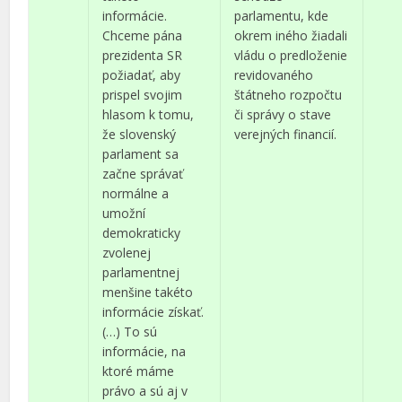
informácie.
parlamentu, kde
Chceme pána
okrem iného žiadali
prezidenta SR
vládu o predloženie
požiadať, aby
revidovaného
prispel svojim
štátneho rozpočtu
hlasom k tomu,
či správy o stave
že slovenský
verejných financií.
parlament sa
začne správať
normálne a
umožní
demokraticky
zvolenej
parlamentnej
menšine takéto
informácie získať.
(…) To sú
informácie, na
ktoré máme
právo a sú aj v