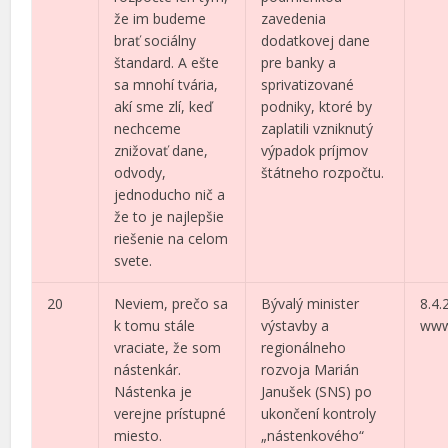
že im budeme
zavedenia
brať sociálny
dodatkovej dane
štandard. A ešte
pre banky a
sa mnohí tvária,
sprivatizované
akí sme zlí, keď
podniky, ktoré by
nechceme
zaplatili vzniknutý
znižovať dane,
výpadok príjmov
odvody,
štátneho rozpočtu.
jednoducho nič a
že to je najlepšie
riešenie na celom
svete.
20
Neviem, prečo sa
Bývalý minister
8.4.
k tomu stále
výstavby a
www
vraciate, že som
regionálneho
nástenkár.
rozvoja Marián
Nástenka je
Janušek (SNS) po
verejne prístupné
ukončení kontroly
miesto.
„nástenkového“