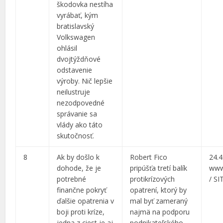
škodovka nestíha
vyrábať, kým
bratislavský
Volkswagen
ohlásil
dvojtýždňové
odstavenie
výroby. Nič lepšie
neilustruje
nezodpovedné
správanie sa
vlády ako táto
skutočnosť.
8
Ak by došlo k
Robert Fico
24.4
dohode, že je
pripúšťa tretí balík
www
potrebné
protikrízových
/ SI
finančne pokryť
opatrení, ktorý by
ďalšie opatrenia v
mal byť zameraný
boji proti kríze,
najmä na podporu
jedna z ciest je aj
podnikateľského