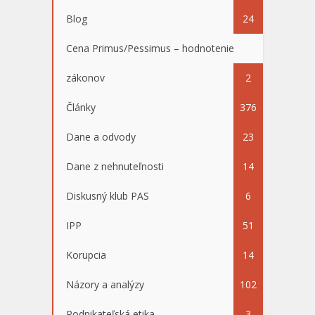
Blog
24
Cena Primus/Pessimus – hodnotenie
zákonov
2
Články
376
Dane a odvody
23
Dane z nehnuteľnosti
14
Diskusný klub PAS
6
IPP
51
Korupcia
14
Názory a analýzy
102
Podnikateľská etika
3