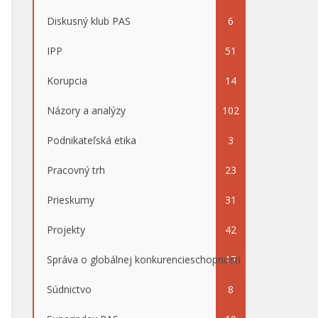
Diskusný klub PAS
6
IPP
51
Korupcia
14
Názory a analýzy
102
Podnikateľská etika
3
Pracovný trh
23
Prieskumy
31
Projekty
42
Správa o globálnej konkurencieschopnosti
17
Súdnictvo
8