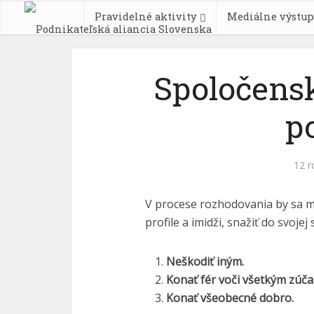
Pravidelné aktivity
Mediálne výstup
Spoločens
p
12 r
V procese rozhodovania by sa mal
profile a imidži, snažiť do svojej
Neškodiť iným.
Konať fér voči všetkým zúč
Konať všeobecné dobro.