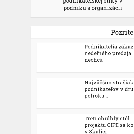
podnikateľskej etiky v
podniku a organizácii
Pozrite
Podnikatelia zákaz
nedeľného predaja
nechcú
Najväčším strašia
podnikateľov v dr
polroku...
Tretí ohrúhly stôl
projektu CIPE sa ko
v Skalici