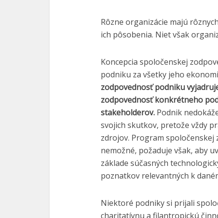
Rôzne organizácie majú rôznych 
ich pôsobenia. Niet však organi
Koncepcia spoločenskej zodpov
podniku za všetky jeho ekonomick
zodpovednosť podniku vyjadruje
zodpovednosť konkrétneho podn
stakeholderov.
Podnik nedokáže
svojich skutkov, pretože vždy 
zdrojov. Program spoločenskej
nemožné, požaduje však, aby uv
základe súčasných technologick
poznatkov relevantných k dané
Niektoré podniky si prijali spol
charitatívnu a filantropickú činn