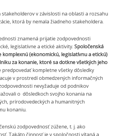
stakeholderov v závislosti na oblasti a rozsahu
zácie, ktorá by nemala žiadneho stakeholdera.
ednosti znamená prijatie zodpovednosti
é, legislatívne a etické aktivity.
Spoločenská
 komplexnú (ekonomickú, legislatívnu a etickú)
iku za konanie, ktoré sa dotkne všetkých jeho
 predpovedať kompletne všetky dôsledky
pracuje v prostredí obmedzených informačných
 zodpovednosti nevyžaduje od podnikov
ažovali o dôsledkoch svojho konania na
ých, prírodovedeckých a humanitných
mu konaniu.
očenskú zodpovednosť zúžene, t. j. ako
osť. Takáto činnosť je v spoločnosti vítaná a