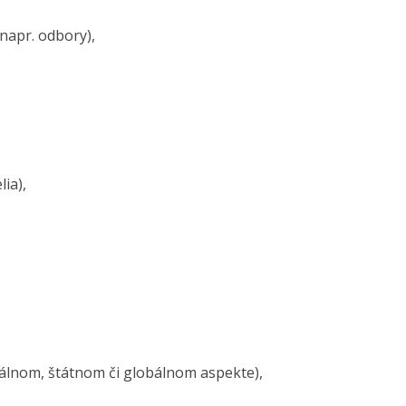
napr. odbory),
ia),
nálnom, štátnom či globálnom aspekte),