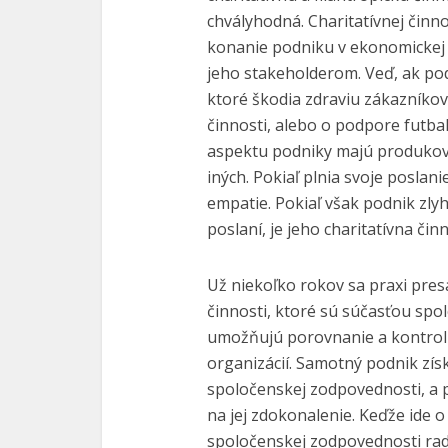
chvályhodná. Charitatívnej čin
konanie podniku v ekonomickej a
jeho stakeholderom. Veď, ak po
ktoré škodia zdraviu zákazníkov,
činnosti, alebo o podpore futb
aspektu podniky majú produkova
iných. Pokiaľ plnia svoje poslani
empatie. Pokiaľ však podnik z
poslaní, je jeho charitatívna č
Už niekoľko rokov sa praxi pres
činnosti, ktoré sú súčasťou sp
umožňujú porovnanie a kontrolu
organizácií. Samotný podnik zís
spoločenskej zodpovednosti, a p
na jej zdokonalenie. Keďže ide
spoločenskej zodpovednosti rad