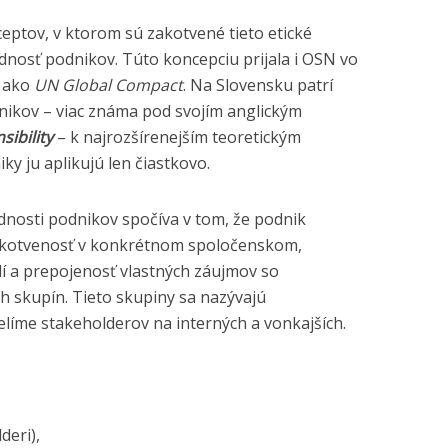
eptov, v ktorom sú zakotvené tieto etické
dnosť podnikov. Túto koncepciu prijala i OSN vo
j ako
UN Global Compact
. Na Slovensku patrí
ikov – viac známa pod svojím anglickým
sibility
– k najrozšírenejším teoretickým
y ju aplikujú len čiastkovo.
nosti podnikov spočíva v tom, že podnik
 ukotvenosť v konkrétnom spoločenskom,
í a prepojenosť vlastných záujmov so
h skupín. Tieto skupiny sa nazývajú
líme stakeholderov na interných a vonkajších.
deri),