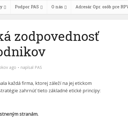
y
Podpor PAS
O nás
Adresár Opr. osôb pre RP
ká zodpovednosť
odnikov
okov ago
napísal
PAS
a každá firma, ktorej záleží na jej etickom
 stratégie zahrnúť tieto základné etické princípy:
astneným stranám.