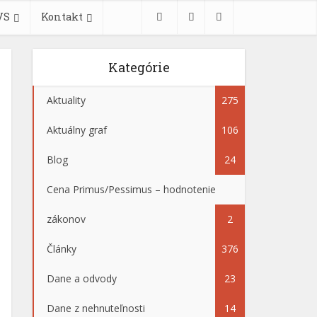
VS
Kontakt
Kategórie
Aktuality
275
Aktuálny graf
106
Blog
24
Cena Primus/Pessimus – hodnotenie
zákonov
2
Články
376
Dane a odvody
23
Dane z nehnuteľnosti
14