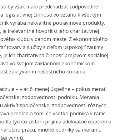
nosti by však malo predchádzať zodpovedné
 legislatívnej činnosti vo vzťahu k všetkým
dnik vyrába nekvalitné potravinové produkty,
 je irelevantné hovoriť o jeho charitatívnej
alového klubu v danom meste. Z ekonomického
ť tovary a služby s cieľom uspokojiť záujmy
e, je ich charitatívna činnosť prejavom sociálnej
lyháva vo svojom základnom ekonomickom
innosť zakrývaním nečestného konania.
adzuje – viac či menej úspešne – pokus merať
oločenskej zodpovednosti podniku. Merania
 aktivít spoločenskej zodpovednosti rôznych
kava prehľad o tom, čo všetko podniká v rámci
odľa týchto zistení prijíma adekvátne opatrenia
 o náročnú prácu, mnohé podniky sa meraniu
šej vyhnú.