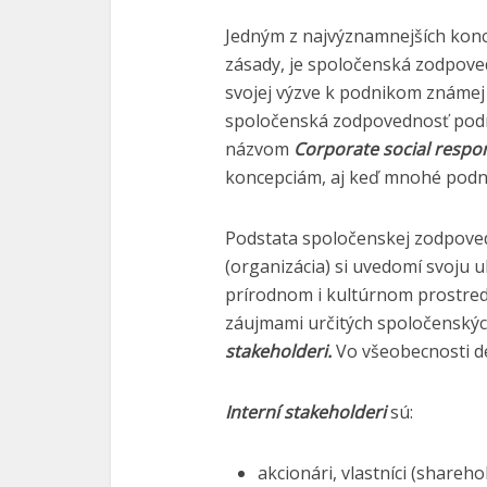
Jedným z najvýznamnejších konc
zásady, je spoločenská zodpove
svojej výzve k podnikom známe
spoločenská zodpovednosť podn
názvom
Corporate social respon
koncepciám, aj keď mnohé podnik
Podstata spoločenskej zodpoved
(organizácia) si uvedomí svoju
prírodnom i kultúrnom prostred
záujmami určitých spoločenskýc
stakeholderi.
Vo všeobecnosti de
Interní stakeholderi
sú:
akcionári, vlastníci (sharehol