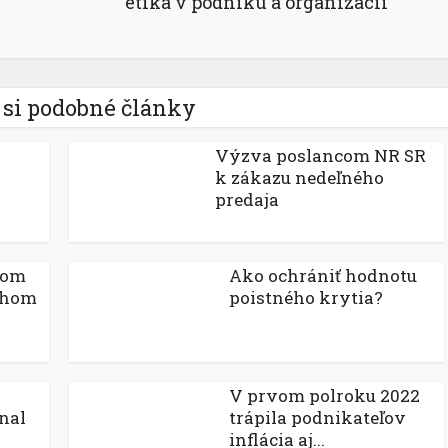
etika v podniku a organizácii
 si podobné články
Výzva poslancom NR SR
k zákazu nedeľného
predaja
kom
Ako ochrániť hodnotu
uhom
poistného krytia?
V prvom polroku 2022
nal
trápila podnikateľov
inflácia aj...