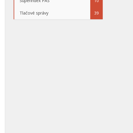
Superindex PAS
10
Tlačové správy
39