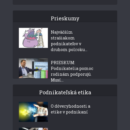
Prieskumy
Najväčším
strašiakom
podnikateľov v
druhom polroku...
PRIESKUM:
Podnikatelia pomoc
rodinám podporujú.
Musí...
Podnikateľská etika
O dôveryhodnosti a
etike v podnikaní