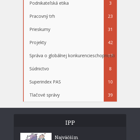
Podnikateľská etika
3
Pracovný trh
23
Prieskumy
31
Projekty
42
Správa o globálnej konkurencieschopnosti
17
Súdnictvo
8
Superindex PAS
10
Tlačové správy
39
IPP
Najväčším