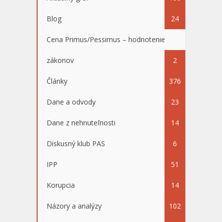
Blog
24
Cena Primus/Pessimus – hodnotenie
zákonov
2
Články
376
Dane a odvody
23
Dane z nehnuteľnosti
14
Diskusný klub PAS
6
IPP
51
Korupcia
14
Názory a analýzy
102