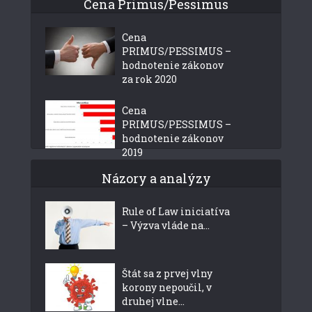
Cena Primus/Pessimus
Cena
PRIMUS/PESSIMUS –
hodnotenie zákonov
za rok 2020
Cena
PRIMUS/PESSIMUS –
hodnotenie zákonov
2019
Názory a analýzy
Rule of Law iniciatíva
– Výzva vláde na...
Štát sa z prvej vlny
korony nepoučil, v
druhej vlne...