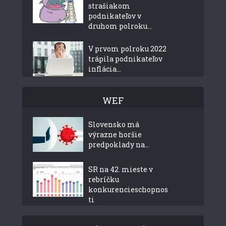
strašiakom
podnikateľov v
druhom polroku...
V prvom polroku 2022
trápila podnikateľov
inflácia...
WEF
Slovensko má
výrazne horšie
predpoklady na...
SR na 42. mieste v
rebríčku
konkurencieschopnos
ti