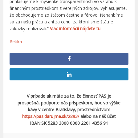
prihlasujeme k myšienke transparentnosti vo vzťahu k
finančným prostriedkom z verejných zdrojov. Vyhlasujeme,
že obchodujeme zo štátom čestne a férovo. Nehanbíme
sa za našu prácu a ani za cenu, za ktorú sme štátne
zákazky realizovali.“
Viac informácií nájdete tu
.
etika
V prípade ak máte za to, že činnosť PAS je
prospešná, podporte nás príspevkom, hoc vo výške
kávy v centre Bratislavy, prostredníctvom
https://pas.darujme.sk/2893/
alebo na náš účet
IBAN:SK 5283 3000 0000 2201 4356 91