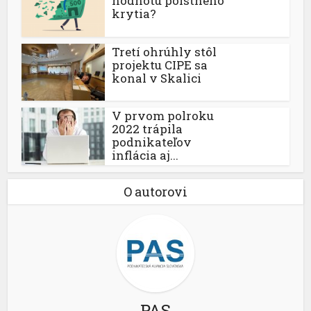
hodnotu poistného
krytia?
Tretí ohrúhly stôl
projektu CIPE sa
konal v Skalici
V prvom polroku
2022 trápila
podnikateľov
inflácia aj...
O autorovi
PAS