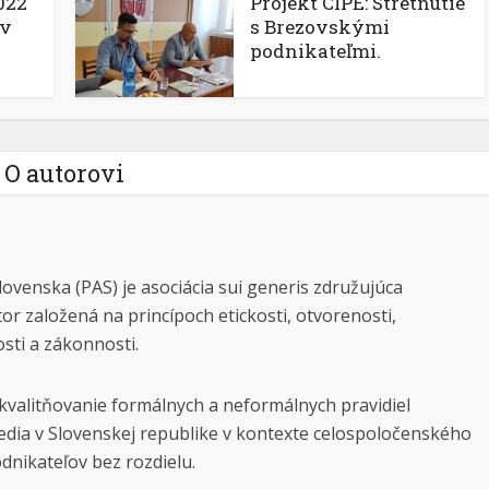
022
Projekt CIPE: Stretnutie
ov
s Brezovskými
podnikateľmi.
O autorovi
lovenska (PAS) je asociácia sui generis združujúca
tor založená na princípoch etickosti, otvorenosti,
osti a zákonnosti.
kvalitňovanie formálnych a neformálnych pravidiel
dia v Slovenskej republike v kontexte celospoločenského
dnikateľov bez rozdielu.