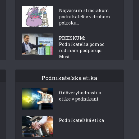
Najväčším strašiakom
podnikateľov v druhom
polroku...
PRIESKUM:
Podnikatelia pomoc
rodinám podporujú.
Musí...
Podnikateľská etika
O dôveryhodnosti a
etike v podnikaní
Podnikateľská etika