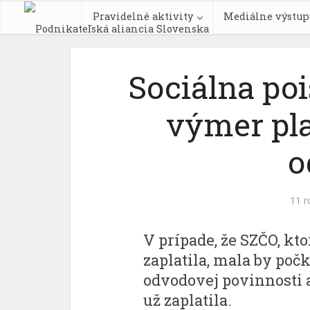
Pravidelné aktivity
Mediálne výstup
Sociálna po
výmer pla
o
11 r
V prípade, že SZČO, kto
zaplatila, mala by poč
odvodovej povinnosti a
už zaplatila.