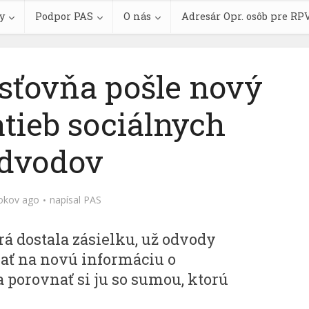
y
Podpor PAS
O nás
Adresár Opr. osôb pre RP
isťovňa pošle nový
tieb sociálnych
dvodov
okov ago
napísal
PAS
rá dostala zásielku, už odvody
kať na novú informáciu o
 porovnať si ju so sumou, ktorú