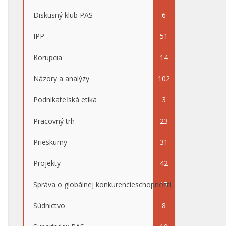
Diskusný klub PAS
6
IPP
51
Korupcia
14
Názory a analýzy
102
Podnikateľská etika
3
Pracovný trh
23
Prieskumy
31
Projekty
42
Správa o globálnej konkurencieschopnosti
17
Súdnictvo
8