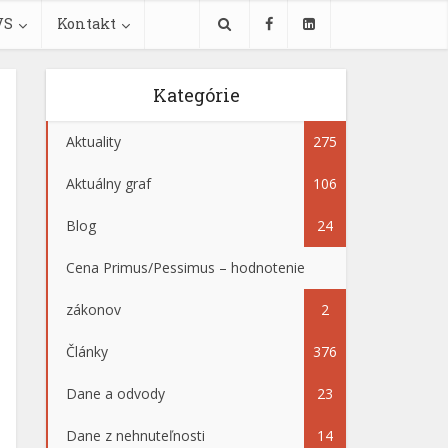
VS
Kontakt
Kategórie
Aktuality
275
Aktuálny graf
106
Blog
24
Cena Primus/Pessimus – hodnotenie
zákonov
2
Články
376
Dane a odvody
23
Dane z nehnuteľnosti
14