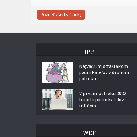
Pozrieť všetky články
IPP
Najväčším strašiakom
podnikateľov v druhom
polroku...
V prvom polroku 2022
trápila podnikateľov
inflácia...
WEF