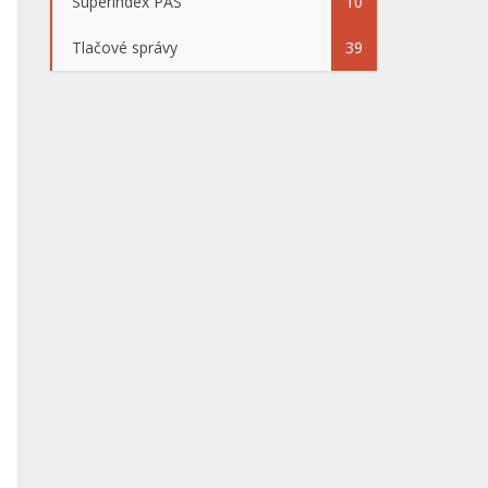
Superindex PAS
10
Tlačové správy
39