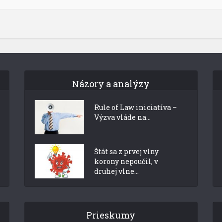
Názory a analýzy
Rule of Law iniciatíva –
Výzva vláde na...
Štát sa z prvej vlny
korony nepoučil, v
druhej vlne...
Prieskumy