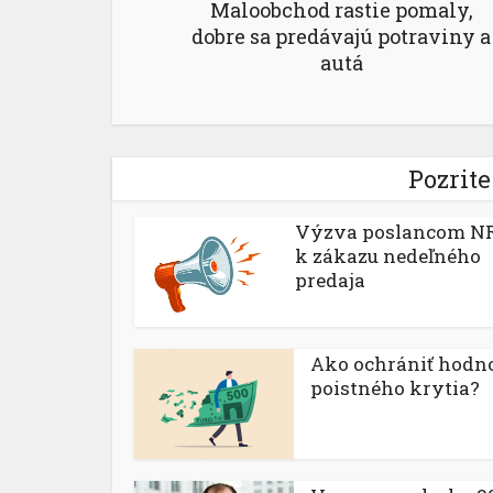
Maloobchod rastie pomaly,
dobre sa predávajú potraviny a
autá
Pozrite
Výzva poslancom N
k zákazu nedeľného
predaja
Ako ochrániť hodn
poistného krytia?