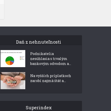
Daň z nehnuteľnosti
Podnikatelia
nesúhlasia s trvalým
bankovým odvodom a...
Na vyšších príplatkoch
zarobí najmä štát a...
Superindex