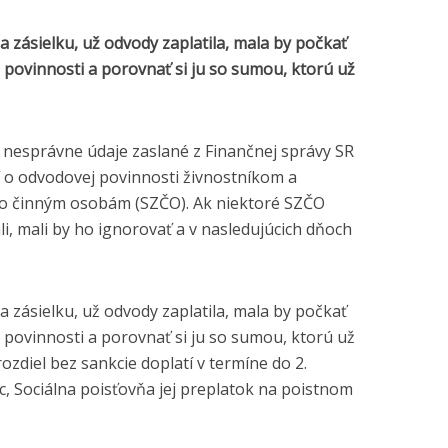
a zásielku, už odvody zaplatila, mala by počkať
povinnosti a porovnať si ju so sumou, ktorú už
 nesprávne údaje zaslané z Finančnej správy SR
í o odvodovej povinnosti živnostníkom a
o činným osobám (SZČO). Ak niektoré SZČO
i, mali by ho ignorovať a v nasledujúcich dňoch
a zásielku, už odvody zaplatila, mala by počkať
povinnosti a porovnať si ju so sumou, ktorú už
rozdiel bez sankcie doplatí v termíne do 2.
c, Sociálna poisťovňa jej preplatok na poistnom