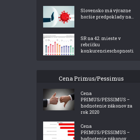
Slovensko má výrazne
horšie predpoklady na...
SR na 42. mieste v
rebríčku
konkurencieschopnosti
Cena Primus/Pessimus
Cena
PRIMUS/PESSIMUS –
hodnotenie zákonov za
rok 2020
Cena
PRIMUS/PESSIMUS –
hodnotenie zákonov