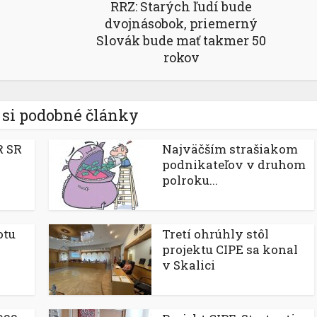
RRZ: Starých ľudí bude
dvojnásobok, priemerný
Slovák bude mať takmer 50
rokov
 si podobné články
R SR
Najväčším strašiakom
podnikateľov v druhom
polroku...
otu
Tretí ohrúhly stôl
projektu CIPE sa konal
v Skalici