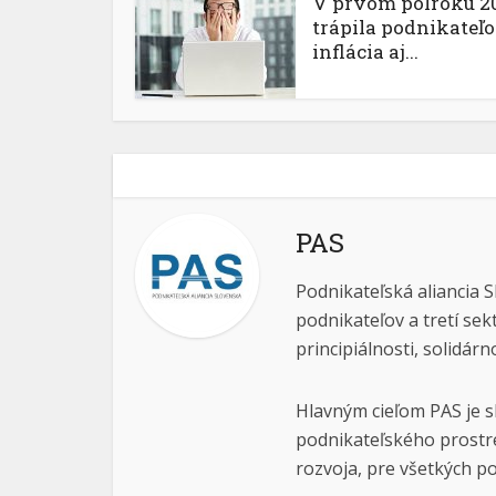
V prvom polroku 2
trápila podnikateľ
inflácia aj...
PAS
Podnikateľská aliancia S
podnikateľov a tretí sek
principiálnosti, solidárn
Hlavným cieľom PAS je s
podnikateľského prostre
rozvoja, pre všetkých po