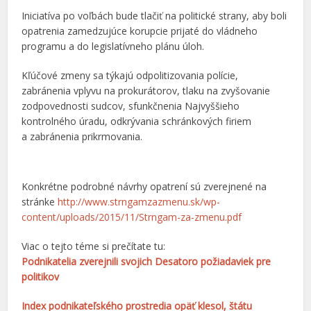
Iniciatíva po voľbách bude tlačiť na politické strany, aby boli
opatrenia zamedzujúce korupcie prijaté do vládneho
programu a do legislatívneho plánu úloh.
Kľúčové zmeny sa týkajú odpolitizovania polície,
zabránenia vplyvu na prokurátorov, tlaku na zvyšovanie
zodpovednosti sudcov, sfunkčnenia Najvyššieho
kontrolného úradu, odkrývania schránkových firiem
a zabránenia prikrmovania.
Konkrétne podrobné návrhy opatrení sú zverejnené na
stránke
http://www.strngamzazmenu.sk/wp-
content/uploads/2015/11/Strngam-za-zmenu.pdf
Viac o tejto téme si prečítate tu:
Podnikatelia zverejnili svojich Desatoro požiadaviek pre
politikov
Index podnikateľského prostredia opäť klesol, štátu