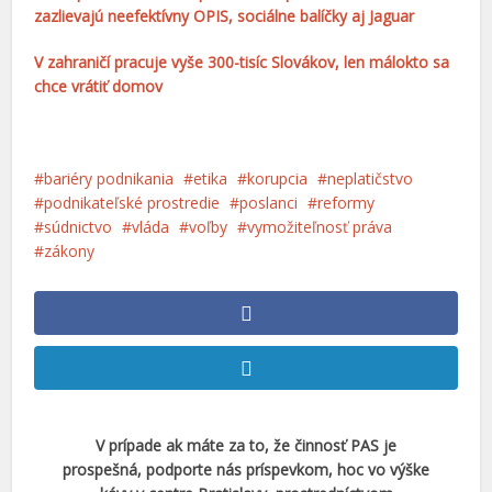
zazlievajú neefektívny OPIS, sociálne balíčky aj Jaguar
V zahraničí pracuje vyše 300-tisíc Slovákov, len málokto sa
chce vrátiť domov
bariéry podnikania
etika
korupcia
neplatičstvo
podnikateľské prostredie
poslanci
reformy
súdnictvo
vláda
voľby
vymožiteľnosť práva
zákony
V prípade ak máte za to, že činnosť PAS je
prospešná, podporte nás príspevkom, hoc vo výške