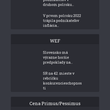
druhom polroku...
V prvom polroku 2022
trápila podnikateľov
inflácia...
WEF
Slovensko má
výrazne horšie
predpoklady na...
SR na 42. mieste v
rebríčku
konkurencieschopnos
ti
Cena Primus/Pessimus