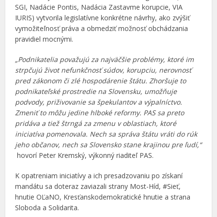
SGI, Nadácie Pontis, Nadácia Zastavme korupcie, VIA
IURIS) vytvorila legislatívne konkrétne návrhy, ako zvýšiť
vymožiteľnosť práva a obmedziť možnosť obchádzania
pravidiel mocnými.
„Podnikatelia považujú za najväčšie problémy, ktoré im
strpčujú život nefunkčnosť súdov, korupciu, nerovnosť
pred zákonom či zlé hospodárenie štátu. Zhoršuje to
podnikateľské prostredie na Slovensku, umožňuje
podvody, priživovanie sa špekulantov a výpalníctvo.
Zmeniť to môžu jedine hlboké reformy. PAS sa preto
pridáva a tiež štrngá za zmenu v oblastiach, ktoré
iniciatíva pomenovala. Nech sa správa štátu vráti do rúk
jeho občanov, nech sa Slovensko stane krajinou pre ľudí,“
hovorí Peter Kremský, výkonný riaditeľ PAS.
K opatreniam iniciatívy a ich presadzovaniu po získaní
mandátu sa doteraz zaviazali strany Most-Híd, #Sieť,
hnutie OĽaNO, Kresťanskodemokratické hnutie a strana
Sloboda a Solidarita.