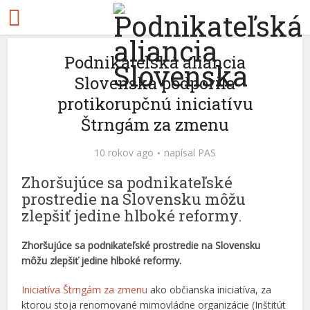
Podnikateľská aliancia
Slovenska podporila
protikorupčnú iniciatívu
Štrngám za zmenu
10 rokov ago
napísal
PAS
Zhoršujúce sa podnikateľské
prostredie na Slovensku môžu
zlepšiť jedine hlboké reformy.
Zhoršujúce sa podnikateľské prostredie na Slovensku
môžu zlepšiť jedine hlboké reformy.
Iniciatíva Štrngám za zmenu
ako občianska iniciatíva, za
ktorou stoja renomované mimovládne organizácie (Inštitút