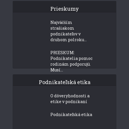
Prieskumy
Najväčším
strašiakom
podnikateľov v
druhom polroku...
PRIESKUM:
Podnikatelia pomoc
rodinám podporujú.
Musí...
Podnikateľská etika
O dôveryhodnosti a
etike v podnikaní
Podnikateľská etika