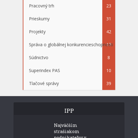
Pracovný trh
23
Prieskumy
31
Projekty
42
Správa o globálnej konkurencieschopnosti
17
Súdnictvo
8
Superindex PAS
10
Tlačové správy
39
IPP
Najväčším
strašiakom
podnikateľov v