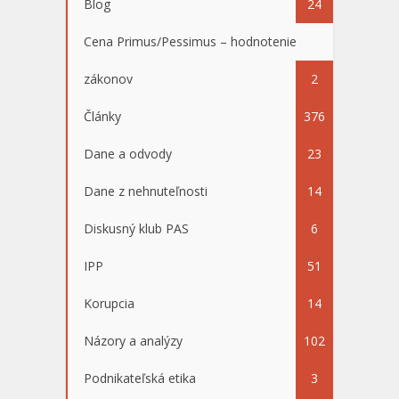
Blog
24
Cena Primus/Pessimus – hodnotenie
zákonov
2
Články
376
Dane a odvody
23
Dane z nehnuteľnosti
14
Diskusný klub PAS
6
IPP
51
Korupcia
14
Názory a analýzy
102
Podnikateľská etika
3