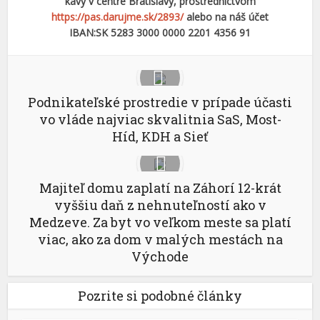
kávy v centre Bratislavy, prostredníctvom
https://pas.darujme.sk/2893/
alebo na náš účet
IBAN:SK 5283 3000 0000 2201 4356 91
Podnikateľské prostredie v prípade účasti
vo vláde najviac skvalitnia SaS, Most-
Híd, KDH a Sieť
Majiteľ domu zaplatí na Záhorí 12-krát
vyššiu daň z nehnuteľností ako v
Medzeve. Za byt vo veľkom meste sa platí
viac, ako za dom v malých mestách na
Východe
Pozrite si podobné články