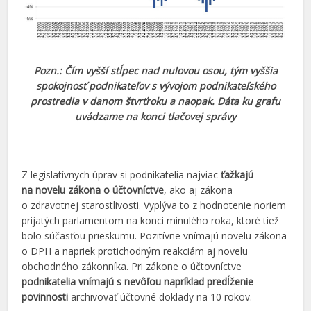
Pozn.: Čím vyšší stĺpec nad nulovou osou, tým vyššia
spokojnosť podnikateľov s vývojom podnikateľského
prostredia v danom štvrťroku a naopak. Dáta ku grafu
uvádzame na konci tlačovej správy
Z legislatívnych úprav si podnikatelia najviac
ťažkajú
na novelu zákona o účtovníctve
, ako aj zákona
o zdravotnej starostlivosti. Vyplýva to z hodnotenie noriem
prijatých parlamentom na konci minulého roka, ktoré tiež
bolo súčasťou prieskumu. Pozitívne vnímajú novelu zákona
o DPH a napriek protichodným reakciám aj novelu
obchodného zákonníka. Pri zákone o účtovníctve
podnikatelia vnímajú s nevôľou napríklad predĺženie
povinnosti
archivovať účtovné doklady na 10 rokov.