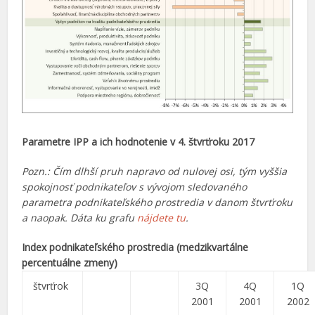
Parametre IPP a ich hodnotenie v 4. štvrťroku 2017
Pozn.: Čím dlhší pruh napravo od nulovej osi, tým vyššia
spokojnosť podnikateľov s vývojom sledovaného
parametra podnikateľského prostredia v danom štvrťroku
a naopak. Dáta ku grafu
nájdete tu
.
Index podnikateľského prostredia (medzikvartálne
percentuálne zmeny)
štvrťrok
3Q
4Q
1Q
2001
2001
2002