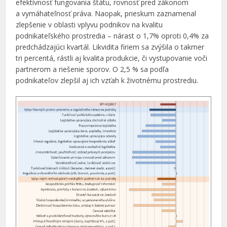
efektívnosť fungovania štátu, rovnosť pred zákonom
a vymáhateľnosť práva. Naopak, prieskum zaznamenal
zlepšenie v oblasti vplyvu podnikov na kvalitu
podnikateľského prostredia – nárast o 1,7% oproti 0,4% za
predchádzajúci kvartál. Likvidita firiem sa zvýšila o takmer
tri percentá, rástli aj kvalita produkcie, či vystupovanie voči
partnerom a riešenie sporov. O 2,5 % sa podľa
podnikateľov zlepšil aj ich vzťah k životnému prostrediu.