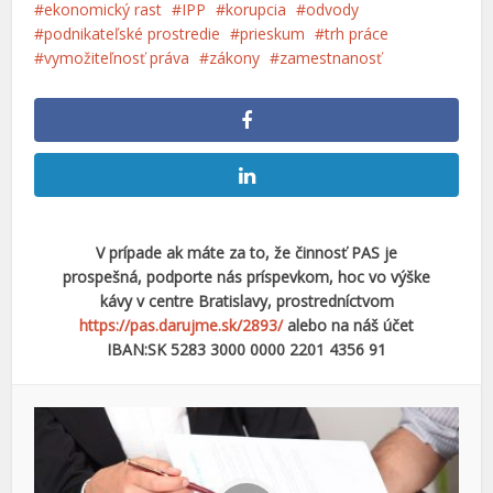
ekonomický rast
IPP
korupcia
odvody
podnikateľské prostredie
prieskum
trh práce
vymožiteľnosť práva
zákony
zamestnanosť
V prípade ak máte za to, že činnosť PAS je
prospešná, podporte nás príspevkom, hoc vo výške
kávy v centre Bratislavy, prostredníctvom
https://pas.darujme.sk/2893/
alebo na náš účet
IBAN:SK 5283 3000 0000 2201 4356 91