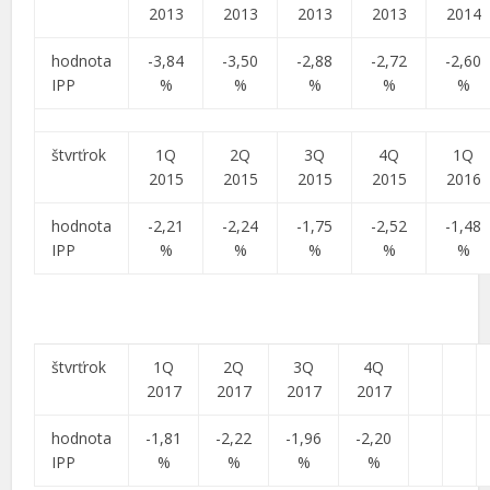
2013
2013
2013
2013
2014
hodnota
-3,84
-3,50
-2,88
-2,72
-2,60
IPP
%
%
%
%
%
štvrťrok
1Q
2Q
3Q
4Q
1Q
2015
2015
2015
2015
2016
hodnota
-2,21
-2,24
-1,75
-2,52
-1,48
IPP
%
%
%
%
%
štvrťrok
1Q
2Q
3Q
4Q
2017
2017
2017
2017
hodnota
-1,81
-2,22
-1,96
-2,20
IPP
%
%
%
%