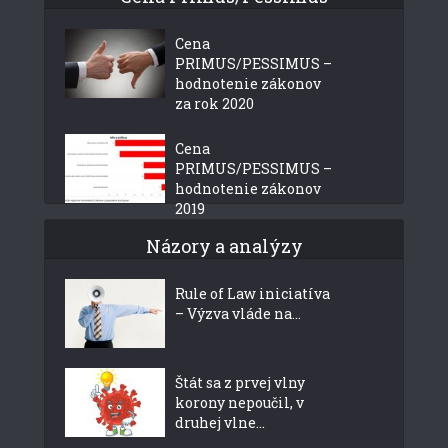
Cena
PRIMUS/PESSIMUS –
hodnotenie zákonov
za rok 2020
Cena
PRIMUS/PESSIMUS –
hodnotenie zákonov
2019
Názory a analýzy
Rule of Law iniciatíva
– Výzva vláde na...
Štát sa z prvej vlny
korony nepoučil, v
druhej vlne...