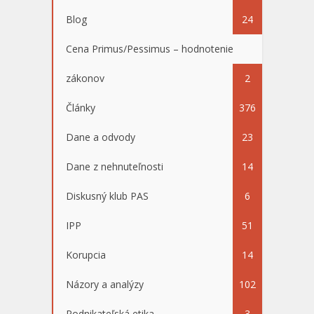
Blog
24
Cena Primus/Pessimus – hodnotenie
zákonov
2
Články
376
Dane a odvody
23
Dane z nehnuteľnosti
14
Diskusný klub PAS
6
IPP
51
Korupcia
14
Názory a analýzy
102
Podnikateľská etika
3