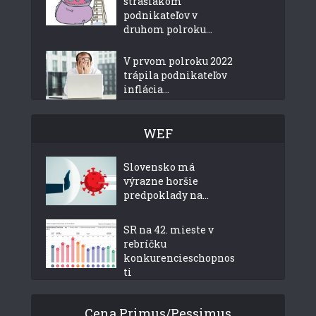
strašiakom
podnikateľov v
druhom polroku...
V prvom polroku 2022
trápila podnikateľov
inflácia...
WEF
Slovensko má
výrazne horšie
predpoklady na...
SR na 42. mieste v
rebríčku
konkurencieschopnos
ti
Cena Primus/Pessimus