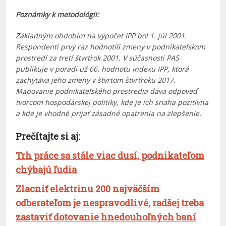
Poznámky k metodológii:
Základným obdobím na výpočet IPP bol 1. júl 2001.
Respondenti prvý raz hodnotili zmeny v podnikateľskom
prostredí za tretí štvrťrok 2001. V súčasnosti PAS
publikuje v poradí už 66. hodnotu indexu IPP, ktorá
zachytáva jeho zmeny v štvrtom štvrťroku 2017.
Mapovanie podnikateľského prostredia dáva odpoveď
tvorcom hospodárskej politiky, kde je ich snaha pozitívna
a kde je vhodné prijať zásadné opatrenia na zlepšenie.
Prečítajte si aj:
Trh práce sa stále viac dusí, podnikateľom
chýbajú ľudia
Zlacniť elektrinu 200 najväčším
odberateľom je nespravodlivé, radšej treba
zastaviť dotovanie hnedouhoľných baní