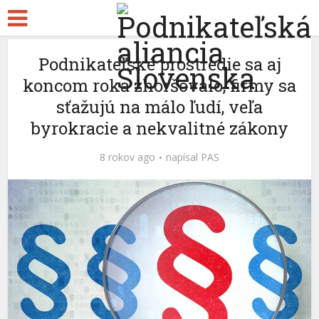
Podnikateľské prostredie sa aj
koncom roka zhoršovalo, firmy sa
sťažujú na málo ľudí, veľa
byrokracie a nekvalitné zákony
8 rokov ago
napísal
PAS