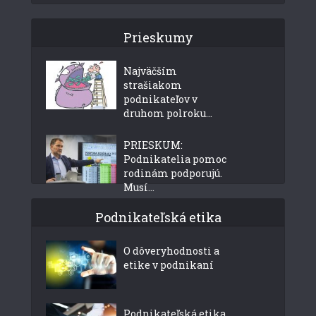
Prieskumy
Najväčším
strašiakom
podnikateľov v
druhom polroku...
PRIESKUM:
Podnikatelia pomoc
rodinám podporujú.
Musí...
Podnikateľská etika
O dôveryhodnosti a
etike v podnikaní
Podnikateľská etika