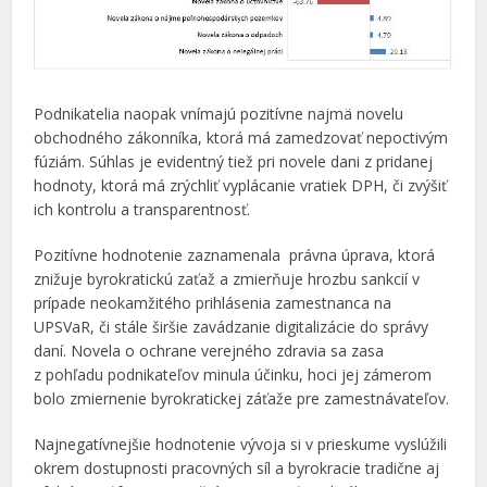
Podnikatelia naopak vnímajú pozitívne najmä novelu
obchodného zákonníka, ktorá má zamedzovať nepoctivým
fúziám. Súhlas je evidentný tiež pri novele dani z pridanej
hodnoty, ktorá má zrýchliť vyplácanie vratiek DPH, či zvýšiť
ich kontrolu a transparentnosť.
Pozitívne hodnotenie zaznamenala právna úprava, ktorá
znižuje byrokratickú zaťaž a zmierňuje hrozbu sankcií v
prípade neokamžitého prihlásenia zamestnanca na
UPSVaR, či stále širšie zavádzanie digitalizácie do správy
daní. Novela o ochrane verejného zdravia sa zasa
z pohľadu podnikateľov minula účinku, hoci jej zámerom
bolo zmiernenie byrokratickej záťaže pre zamestnávateľov.
Najnegatívnejšie hodnotenie vývoja si v prieskume vyslúžili
okrem dostupnosti pracovných síl a byrokracie tradične aj