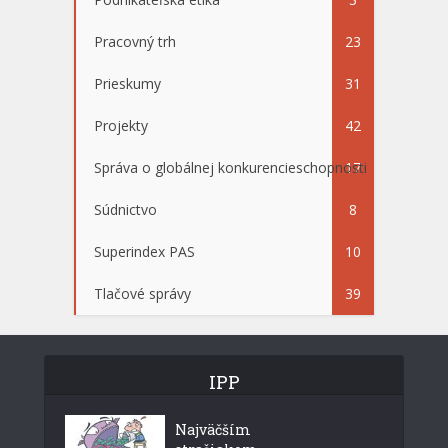
Pracovný trh
23
Prieskumy
31
Projekty
42
Správa o globálnej konkurencieschopnosti
17
Súdnictvo
8
Superindex PAS
10
Tlačové správy
39
IPP
Najväčším