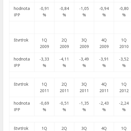
hodnota
-0,91
-0,84
-1,05
-0,94
-0,80
IPP
%
%
%
%
%
štvrťrok
1Q
2Q
3Q
4Q
1Q
2009
2009
2009
2009
2010
hodnota
-3,33
-4,11
-3,49
-3,91
-3,52
IPP
%
%
%
%
%
štvrťrok
1Q
2Q
3Q
4Q
1Q
2011
2011
2011
2011
2012
hodnota
-0,69
-0,51
-1,35
-2,43
-2,24
IPP
%
%
%
%
%
štvrťrok
1Q
2Q
3Q
4Q
1Q