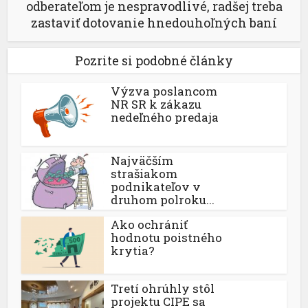
odberateľom je nespravodlivé, radšej treba
zastaviť dotovanie hnedouhoľných baní
Pozrite si podobné články
Výzva poslancom
NR SR k zákazu
nedeľného predaja
Najväčším
strašiakom
podnikateľov v
druhom polroku...
Ako ochrániť
hodnotu poistného
krytia?
Tretí ohrúhly stôl
projektu CIPE sa