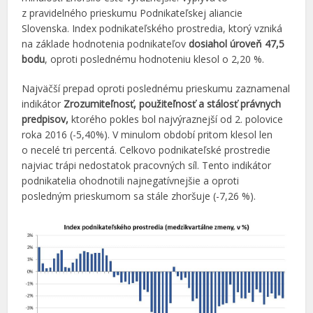
z pravidelného prieskumu Podnikateľskej aliancie
Slovenska. Index podnikateľského prostredia, ktorý vzniká
na základe hodnotenia podnikateľov
dosiahol úroveň 47,5
bodu
, oproti poslednému hodnoteniu klesol o 2,20 %.
Najväčší prepad oproti poslednému prieskumu zaznamenal
indikátor
Zrozumiteľnosť, použiteľnosť a stálosť právnych
predpisov,
ktorého pokles bol najvýraznejší od 2. polovice
roka 2016 (-5,40%). V minulom období pritom klesol len
o necelé tri percentá. Celkovo podnikateľské prostredie
najviac trápi nedostatok pracovných síl. Tento indikátor
podnikatelia ohodnotili najnegatívnejšie a oproti
posledným prieskumom sa stále zhoršuje (-7,26 %).