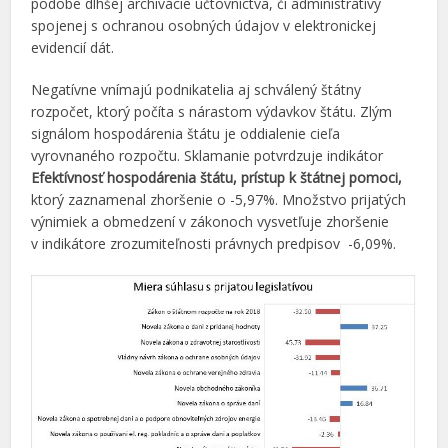
podobe dlhšej archivácie účtovníctva, či administratívy
spojenej s ochranou osobných údajov v elektronickej
evidencií dát.
Negatívne vnímajú podnikatelia aj schválený štátny
rozpočet, ktorý počíta s nárastom výdavkov štátu. Zlým
signálom hospodárenia štátu je oddialenie cieľa
vyrovnaného rozpočtu. Sklamanie potvrdzuje indikátor
Efektívnosť hospodárenia štátu, prístup k štátnej pomoci,
ktorý zaznamenal zhoršenie o -5,97%. Množstvo prijatých
výnimiek a obmedzení v zákonoch vysvetľuje zhoršenie
v indikátore zrozumiteľnosti právnych predpisov -6,09%.