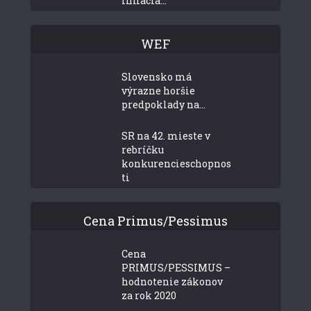
inflácia...
WEF
Slovensko má
výrazne horšie
predpoklady na...
SR na 42. mieste v
rebríčku
konkurencieschopnos
ti
Cena Primus/Pessimus
Cena
PRIMUS/PESSIMUS –
hodnotenie zákonov
za rok 2020