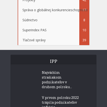
Správa o globálnej konkurencieschopnosti
17
Súdnictvo
8
Superindex PAS
10
Tlačové správy
39
IPP
Najväčším
strašiakom
podnikateľov v
druhom polroku...
V prvom polroku 2022
trápila podnikateľov