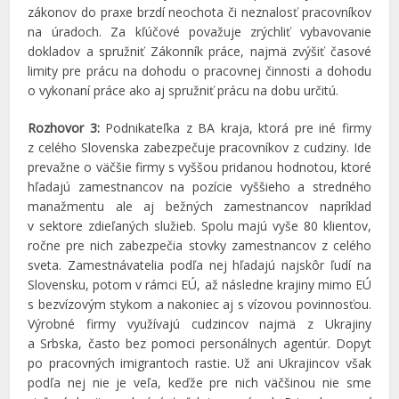
zákonov do praxe brzdí neochota či neznalosť pracovníkov
na úradoch. Za kľúčové považuje zrýchliť vybavovanie
dokladov a spružniť Zákonník práce, najmä zvýšiť časové
limity pre prácu na dohodu o pracovnej činnosti a dohodu
o vykonaní práce ako aj spružniť prácu na dobu určitú.
Rozhovor 3:
Podnikateľka z BA kraja, ktorá pre iné firmy
z celého Slovenska zabezpečuje pracovníkov z cudziny. Ide
prevažne o väčšie firmy s vyššou pridanou hodnotou, ktoré
hľadajú zamestnancov na pozície vyššieho a stredného
manažmentu ale aj bežných zamestnancov napríklad
v sektore zdieľaných služieb. Spolu majú vyše 80 klientov,
ročne pre nich zabezpečia stovky zamestnancov z celého
sveta. Zamestnávatelia podľa nej hľadajú najskôr ľudí na
Slovensku, potom v rámci EÚ, až následne krajiny mimo EÚ
s bezvízovým stykom a nakoniec aj s vízovou povinnosťou.
Výrobné firmy využívajú cudzincov najmä z Ukrajiny
a Srbska, často bez pomoci personálnych agentúr. Dopyt
po pracovných imigrantoch rastie. Už ani Ukrajincov však
podľa nej nie je veľa, keďže pre nich väčšinou nie sme