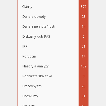
Články
376
Dane a odvody
23
Dane z nehnuteľnosti
14
Diskusný klub PAS
6
IPP
51
Korupcia
14
Názory a analýzy
102
Podnikateľská etika
3
Pracovný trh
23
Prieskumy
31
Projekty
42