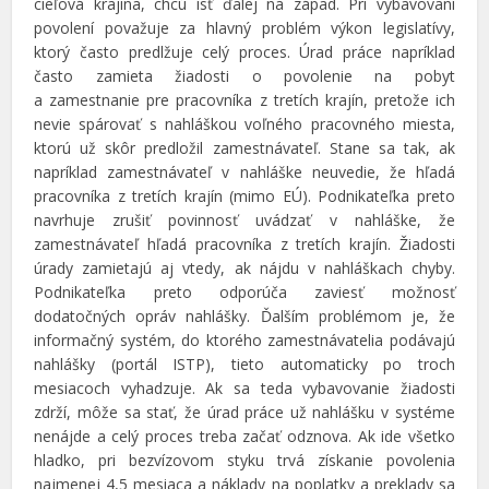
cieľová krajina, chcú ísť ďalej na západ. Pri vybavovaní
povolení považuje za hlavný problém výkon legislatívy,
ktorý často predlžuje celý proces. Úrad práce napríklad
často zamieta žiadosti o povolenie na pobyt
a zamestnanie pre pracovníka z tretích krajín, pretože ich
nevie spárovať s nahláškou voľného pracovného miesta,
ktorú už skôr predložil zamestnávateľ. Stane sa tak, ak
napríklad zamestnávateľ v nahláške neuvedie, že hľadá
pracovníka z tretích krajín (mimo EÚ). Podnikateľka preto
navrhuje zrušiť povinnosť uvádzať v nahláške, že
zamestnávateľ hľadá pracovníka z tretích krajín. Žiadosti
úrady zamietajú aj vtedy, ak nájdu v nahláškach chyby.
Podnikateľka preto odporúča zaviesť možnosť
dodatočných opráv nahlášky. Ďalším problémom je, že
informačný systém, do ktorého zamestnávatelia podávajú
nahlášky (portál ISTP), tieto automaticky po troch
mesiacoch vyhadzuje. Ak sa teda vybavovanie žiadosti
zdrží, môže sa stať, že úrad práce už nahlášku v systéme
nenájde a celý proces treba začať odznova. Ak ide všetko
hladko, pri bezvízovom styku trvá získanie povolenia
najmenej 4,5 mesiaca a náklady na poplatky a preklady sa