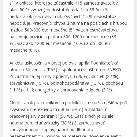
síl. V ankete, ktorej sa zúčastnilo 115 zamestnávateľov,
hlási 50 % výrazný nedostatok a ďalších 35 % skôr
nedostatok pracovných síl. Zvyšných 15 % nedostatok
nepociťuje. Pracovníci chýbajú najmä na pozíciách s hrubou
mzdou 500-800 eur mesačne (51 % zamestnávateľov),
nasledujú pozície s platom 800-1200 eur mesačne (33
%), viac ako 1200 eur mesačne (10 %) a do 500 eur
mesačne (6 %).
Anketu uskutočnila v prvej polovici apríla Podnikateľská
aliancia Slovenska (PAS) v spolupráci s inštitútom INEKO.
Zúčastnili sa jej firmy z priemyslu (36 %), služieb (22 %),
stavebníctva (15 %), poľnohospodárstva (13 %), obchodu
(11 %) a tiež energetiky a spracovania odpadu (3 %).
Nedostatok pracovníkov sa podnikatelia snažia riešiť najmä
zvyšovaním efektívnosti (68 % firiem) a hľadaním
pracovnej sily v zahraničí (50 %). Časť z nich je už ale
nútená odmietať zákazky (38 %) či zamestnávať
znevýhodnené skupiny, napríklad dlhodobo
nezamestnaných, rodičov na materskej dovolenke alebo