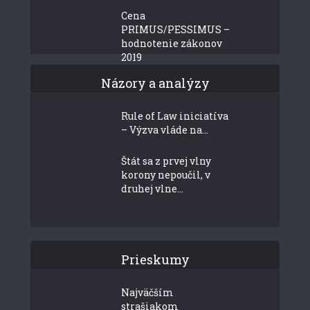
Cena
PRIMUS/PESSIMUS –
hodnotenie zákonov
2019
Názory a analýzy
Rule of Law iniciatíva
– Výzva vláde na...
Štát sa z prvej vlny
korony nepoučil, v
druhej vlne...
Prieskumy
Najväčším
strašiakom