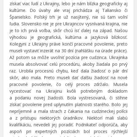
získať viac ľudí z Ukrajiny, lebo je nám blízka geograficky aj
kultúrne. Do úvahy ale vraj prichádza aj Taliansko či
Španielsko. Poľský trh je už nasýtený, nie sú tam voľní
ľudia. Slovensko nie je pre Ukrajincov vysnívaná krajina, nie
je to ich prvá voľba, skôr chcú ísť ďalej na západ. Našou
výhodou je geografická, kultúrna a jazyková blízkosť.
Kolegyni z Ukrajiny práve končí pracovné povolenie, preto
museli vystaviť inzerát na 30 dní (nahlášku na úrade práce).
Až potom sa môže uvoľniť pozícia pre cudzinca. Ukrajinka
musela absolvovať celú procedúru, akoby žiadala po prvý
raz. Urobila procesnú chybu, keď dala žiadosť o pár dní
skôr, ako mala. Preto museli dať ďalšiu žiadosť na nové
pracovné povolenie, čo celý proces zdržalo. Musela
vycestovať na Ukrajinu kvôli potrebným dokladom
a podaniu novej žiadosti. Bola vystresovaná, či stihne
získať povolenie pred uplynutím platnosti starého. Bolo jej
nepríjemné a mala strach z čakania na cudzineckej polícii
a z prístupu niektorých úradníkov. Niektorí mali slabú
kvalifikáciu, nevedeli jej poradiť. Podnikateľ odporúča, aby
aspoň pri expertných pozíciách bol proces rýchlejší