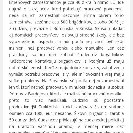
kmeňových zamestnancov je cca 40 z krajín mimo EÚ. Ide
najmä o Ukrajincov, ktorí potrebujú pracovné povolenie,
nedá sa ich zamestnať sezónne. Firma okrem toho
zamestnáva sezónne cca 500 brigádnikov, z toho 90 % je
z cudziny, prevažne z Rumunska a Srbska. Skúšajú hľadať
aj domácich pracovníkov, oslovujú stredné školy, ale bez
výraznejšieho úspechu, mladí podľa nej chcú byť skôr
inžinieri, než pracovať vonku alebo manuálne. Len cez
prázdniny sa im darí zohnať študentov brigádnikov.
Každoročne kontaktujú brigádnikov, s ktorými už majú
dobré skúsenosti. Keďže majú dobré kontakty, zatiaľ vedia
vyriešiť potrebu pracovnej sily, ale iní ovocinári vraj majú
veľké problémy. Na Slovensku sú podľa nej nezamestnaní
len tí, ktorí nechcú pracovať. V minulosti doviezli aj autobus
Rómov z Bardejova, ktorí ale mali slabú pracovnú morálku,
preto to viac neskúšali. Cudzinci sú podstatne
produktívnejší. Traktorista u nich zarába v čistom vrátane
odmien cca 1000 eur mesačne. Šikovní brigádnici zarobia
50 eur za deň. Cudzincov prihlasujú na cudzineckej polícii aj
na úradoch väčšinou priamo, v menšej miere cez
personálne agentúry. Vybavenie pracovného povolenia trvá