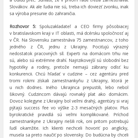
Slovákov. Ak ale ľudia nie sú, treba ich doviezť zvonku, inak
sa výroba presunie do zahraničia.
Rozhovor 5:
Spoluzakladateľ a CEO firmy pôsobiacej
v bratislavskom kraji v IT oblasti, má dcérsku spoločnosť aj
v ČR. Na Slovensku zamestnáva 75 zamestnancov, z toho
jedného z ČR, jednu z Ukrajiny. Pociťujú výrazný
nedostatok pracovných síl. Experti na domácom trhu nie
sú, alebo sú extrémne drahí. Najrizikovejší sú slobodní bez
hypotéky a rodiny, pretože nemajú zábrany odísť ku
konkurencii. Chcú hľadať v cudzine – cez agentúru pred
tromi rokmi získali zamestnankyňu z Ukrajiny, ktorá je
u nich dodnes. Iného Ukrajinca prepustili, lebo nebol
šikovný. Cudzincom dávajú rovnaký plat ako domácim.
Dovoz kolegyne z Ukrajiny bol veľmi drahý, agentúry si vraj
pýtajú success fee vo výške 2-3 mesačných platov. Plus
byrokratické pravidlá sú veľmi komplikované. Príchod
zamestnankyne z Ukrajiny riešili rok, oni pritom potrebujú
ľudí okamžite. Ich klienti nechceli hovoriť po anglicky,
musela sa preto naučiť po slovensky. Do budúcna by chceli