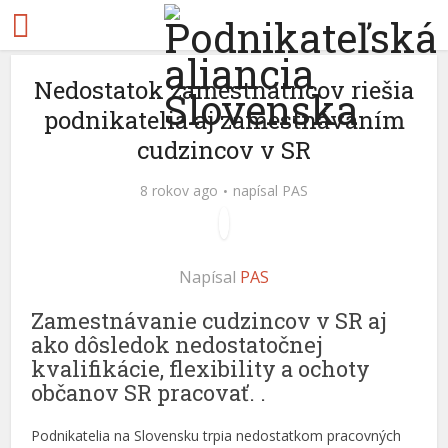
Nedostatok zamestnatncov riešia
podnikatelia aj zamestnávaním
cudzincov v SR
8 rokov ago
napísal
PAS
Napísal
PAS
Zamestnávanie cudzincov v SR aj
ako dôsledok nedostatočnej
kvalifikácie, flexibility a ochoty
občanov SR pracovať. .
Podnikatelia na Slovensku trpia nedostatkom pracovných