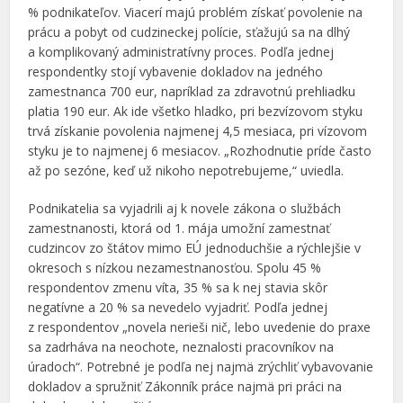
% podnikateľov. Viacerí majú problém získať povolenie na
prácu a pobyt od cudzineckej polície, sťažujú sa na dlhý
a komplikovaný administratívny proces. Podľa jednej
respondentky stojí vybavenie dokladov na jedného
zamestnanca 700 eur, napríklad za zdravotnú prehliadku
platia 190 eur. Ak ide všetko hladko, pri bezvízovom styku
trvá získanie povolenia najmenej 4,5 mesiaca, pri vízovom
styku je to najmenej 6 mesiacov. „Rozhodnutie príde často
až po sezóne, keď už nikoho nepotrebujeme,“ uviedla.
Podnikatelia sa vyjadrili aj k novele zákona o službách
zamestnanosti, ktorá od 1. mája umožní zamestnať
cudzincov zo štátov mimo EÚ jednoduchšie a rýchlejšie v
okresoch s nízkou nezamestnanosťou. Spolu 45 %
respondentov zmenu víta, 35 % sa k nej stavia skôr
negatívne a 20 % sa nevedelo vyjadriť. Podľa jednej
z respondentov „novela nerieši nič, lebo uvedenie do praxe
sa zadrháva na neochote, neznalosti pracovníkov na
úradoch“. Potrebné je podľa nej najmä zrýchliť vybavovanie
dokladov a spružniť Zákonník práce najmä pri práci na