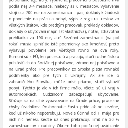
podľa nej 3-4 mesiace, niekedy až 6 mesiacov. Vybavenie
stojí cca 700 eur na zamestnanca – pas, doklady k žiadosti
o povolenie na prácu a pobyt, výpis z registra trestov zo
všetkých štátov, kde predtým pracovali, preklady dokladov,
doklady o ubytovaní (napr. list vlastníctva), notár, zdravotná
prehliadka za 190 eur, atď. Sezónni zamestnanci (na pol
roka) musia splniť tie isté podmienky ako kmeňoví, preto
vybavujú povolenie pre všetkých rovno na dva roky.
Rumuni sú z EÚ, len pricestujú a pracujú, stačí rodné číslo a
prihlásiť ich do Sociálnej poisťovne, zdravotnej poisťovne a
na Úrad práce. Pre pracovníkov zo Srbska platia rovnaké
podmienky ako pre tých z Ukrajiny. Ak ale ide o
zahraničného Slováka, môže prísť priamo, stačí vybaviť
pobyt. Týchto je ale v ich firme málo, všetci sú už vraj v
automobilkách. Cudzincom zabezpečujú ubytovanie.
Sťažuje sa na dlhé vybavovanie na Úrade práce, procesné
chyby úradníkov. Rozhodnutie často príde až po sezóne,
keď už nikoho nepotrebujú. Novela účinná od 1. mája pre
nich nič nerieši, keďže už dnes prekračujú limit na 30 %
zamestnancov z cudziny. Okrem toho podľa nej uvádzanie