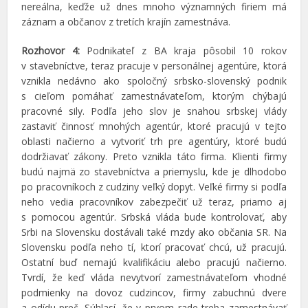
nereálna, keďže už dnes mnoho významných firiem má
záznam a občanov z tretích krajín zamestnáva.
Rozhovor 4:
Podnikateľ z BA kraja pôsobil 10 rokov
v stavebníctve, teraz pracuje v personálnej agentúre, ktorá
vznikla nedávno ako spoločný srbsko-slovenský podnik
s cieľom pomáhať zamestnávateľom, ktorým chýbajú
pracovné sily. Podľa jeho slov je snahou srbskej vlády
zastaviť činnosť mnohých agentúr, ktoré pracujú v tejto
oblasti načierno a vytvoriť trh pre agentúry, ktoré budú
dodržiavať zákony. Preto vznikla táto firma. Klienti firmy
budú najmä zo stavebníctva a priemyslu, kde je dlhodobo
po pracovníkoch z cudziny veľký dopyt. Veľké firmy si podľa
neho vedia pracovníkov zabezpečiť už teraz, priamo aj
s pomocou agentúr. Srbská vláda bude kontrolovať, aby
Srbi na Slovensku dostávali také mzdy ako občania SR. Na
Slovensku podľa neho tí, ktorí pracovať chcú, už pracujú.
Ostatní buď nemajú kvalifikáciu alebo pracujú načierno.
Tvrdí, že keď vláda nevytvorí zamestnávateľom vhodné
podmienky na dovoz cudzincov, firmy zabuchnú dvere
a odídu preč. Súhlasí, že v prvom rade treba zamestnávať