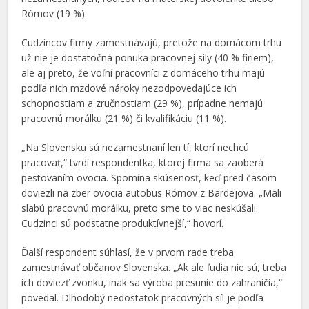
Rómov (19 %).
Cudzincov firmy zamestnávajú, pretože na domácom trhu
už nie je dostatočná ponuka pracovnej sily (40 % firiem),
ale aj preto, že voľní pracovníci z domáceho trhu majú
podľa nich mzdové nároky nezodpovedajúce ich
schopnostiam a zručnostiam (29 %), prípadne nemajú
pracovnú morálku (21 %) či kvalifikáciu (11 %).
„Na Slovensku sú nezamestnaní len tí, ktorí nechcú
pracovať,“ tvrdí respondentka, ktorej firma sa zaoberá
pestovaním ovocia. Spomína skúsenosť, keď pred časom
doviezli na zber ovocia autobus Rómov z Bardejova. „Mali
slabú pracovnú morálku, preto sme to viac neskúšali.
Cudzinci sú podstatne produktívnejší,“ hovorí.
Ďalší respondent súhlasí, že v prvom rade treba
zamestnávať občanov Slovenska. „Ak ale ľudia nie sú, treba
ich doviezť zvonku, inak sa výroba presunie do zahraničia,“
povedal. Dlhodobý nedostatok pracovných síl je podľa