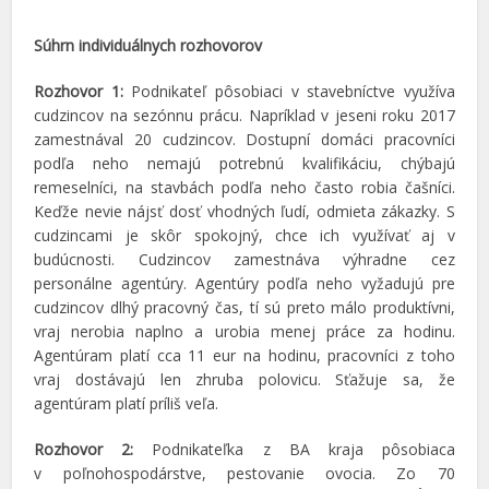
Súhrn individuálnych rozhovorov
Rozhovor 1:
Podnikateľ pôsobiaci v stavebníctve využíva
cudzincov na sezónnu prácu. Napríklad v jeseni roku 2017
zamestnával 20 cudzincov. Dostupní domáci pracovníci
podľa neho nemajú potrebnú kvalifikáciu, chýbajú
remeselníci, na stavbách podľa neho často robia čašníci.
Keďže nevie nájsť dosť vhodných ľudí, odmieta zákazky. S
cudzincami je skôr spokojný, chce ich využívať aj v
budúcnosti. Cudzincov zamestnáva výhradne cez
personálne agentúry. Agentúry podľa neho vyžadujú pre
cudzincov dlhý pracovný čas, tí sú preto málo produktívni,
vraj nerobia naplno a urobia menej práce za hodinu.
Agentúram platí cca 11 eur na hodinu, pracovníci z toho
vraj dostávajú len zhruba polovicu. Sťažuje sa, že
agentúram platí príliš veľa.
Rozhovor 2:
Podnikateľka z BA kraja pôsobiaca
v poľnohospodárstve, pestovanie ovocia. Zo 70