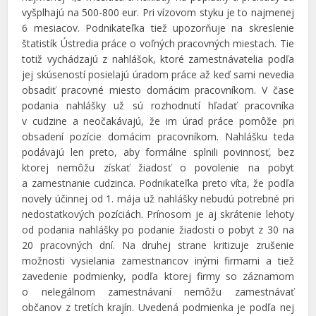
vyšplhajú na 500-800 eur. Pri vízovom styku je to najmenej
6 mesiacov. Podnikateľka tiež upozorňuje na skreslenie
štatistík Ústredia práce o voľných pracovných miestach. Tie
totiž vychádzajú z nahlášok, ktoré zamestnávatelia podľa
jej skúseností posielajú úradom práce až keď sami nevedia
obsadiť pracovné miesto domácim pracovníkom. V čase
podania nahlášky už sú rozhodnutí hľadať pracovníka
v cudzine a neočakávajú, že im úrad práce pomôže pri
obsadení pozície domácim pracovníkom. Nahlášku teda
podávajú len preto, aby formálne splnili povinnosť, bez
ktorej nemôžu získať žiadosť o povolenie na pobyt
a zamestnanie cudzinca. Podnikateľka preto víta, že podľa
novely účinnej od 1. mája už nahlášky nebudú potrebné pri
nedostatkových pozíciách. Prínosom je aj skrátenie lehoty
od podania nahlášky po podanie žiadosti o pobyt z 30 na
20 pracovných dní. Na druhej strane kritizuje zrušenie
možnosti vysielania zamestnancov inými firmami a tiež
zavedenie podmienky, podľa ktorej firmy so záznamom
o nelegálnom zamestnávaní nemôžu zamestnávať
občanov z tretích krajín. Uvedená podmienka je podľa nej