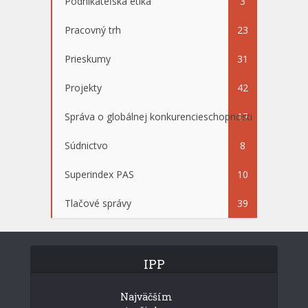
Podnikateľská etika
3
Pracovný trh
23
Prieskumy
31
Projekty
42
Správa o globálnej konkurencieschopnosti
17
Súdnictvo
8
Superindex PAS
10
Tlačové správy
39
IPP
Najväčším