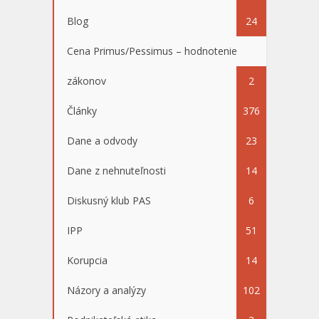
Blog
24
Cena Primus/Pessimus – hodnotenie
zákonov
2
Články
376
Dane a odvody
23
Dane z nehnuteľnosti
14
Diskusný klub PAS
6
IPP
51
Korupcia
14
Názory a analýzy
102