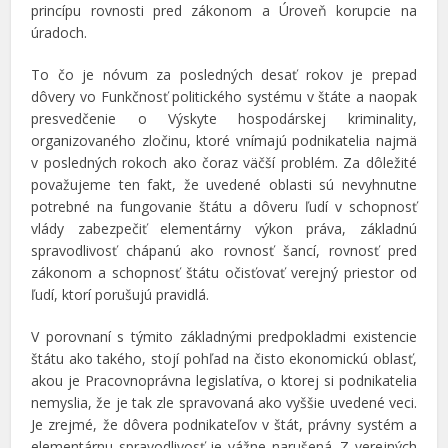
princípu rovnosti pred zákonom a Úroveň korupcie na
úradoch.
To čo je nóvum za posledných desať rokov je prepad
dôvery vo Funkčnosť politického systému v štáte a naopak
presvedčenie o Výskyte hospodárskej kriminality,
organizovaného zločinu, ktoré vnímajú podnikatelia najmä
v posledných rokoch ako čoraz väčší problém. Za dôležité
považujeme ten fakt, že uvedené oblasti sú nevyhnutne
potrebné na fungovanie štátu a dôveru ľudí v schopnosť
vlády zabezpečiť elementárny výkon práva, základnú
spravodlivosť chápanú ako rovnosť šancí, rovnosť pred
zákonom a schopnosť štátu očisťovať verejný priestor od
ľudí, ktorí porušujú pravidlá.
V porovnaní s týmito základnými predpokladmi existencie
štátu ako takého, stojí pohľad na čisto ekonomickú oblasť,
akou je Pracovnoprávna legislatíva, o ktorej si podnikatelia
nemyslia, že je tak zle spravovaná ako vyššie uvedené veci.
Je zrejmé, že dôvera podnikateľov v štát, právny systém a
elementárnu spravodlivosť je vážne narušená. Z verejných