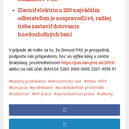
Zlacniť elektrinu 200 najväčším
odberateľom je nespravodlivé, radšej
treba zastaviť dotovanie
hnedouhoľných baní
V prípade ak máte za to, že činnosť PAS je prospešná,
podporte nás príspevkom, hoc vo výške kávy v centre
Bratislavy, prostredníctvom
https://pas.darujme.sk/2893/
alebo na náš účet IBAN:SK 5283 3000 0000 2201 4356 91
bariéry podnikania
ekonomický rast
etika
IPP
korupcia
podnikanie
podnikateľské prostredie
súdnictvo
trh práce
vymožiteľnosť práva
zákony