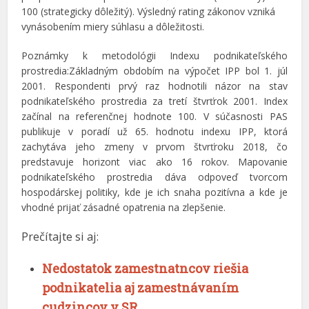
100 (strategicky dôležitý). Výsledný rating zákonov vzniká
vynásobením miery súhlasu a dôležitosti.
Poznámky k metodológii Indexu podnikateľského
prostredia:Základným obdobím na výpočet IPP bol 1. júl
2001. Respondenti prvý raz hodnotili názor na stav
podnikateľského prostredia za tretí štvrťrok 2001. Index
začínal na referenčnej hodnote 100. V súčasnosti PAS
publikuje v poradí už 65. hodnotu indexu IPP, ktorá
zachytáva jeho zmeny v prvom štvrťroku 2018, čo
predstavuje horizont viac ako 16 rokov. Mapovanie
podnikateľského prostredia dáva odpoveď tvorcom
hospodárskej politiky, kde je ich snaha pozitívna a kde je
vhodné prijať zásadné opatrenia na zlepšenie.
Prečítajte si aj:
Nedostatok zamestnatncov riešia
podnikatelia aj zamestnávaním
cudzincov v SR