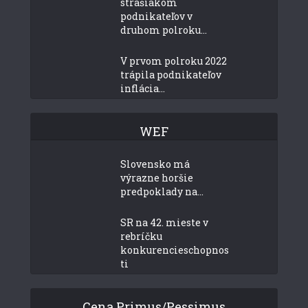
strašiakom
podnikateľov v
druhom polroku...
V prvom polroku 2022
trápila podnikateľov
inflácia...
WEF
Slovensko má
výrazne horšie
predpoklady na...
SR na 42. mieste v
rebríčku
konkurencieschopnos
ti
Cena Primus/Pessimus