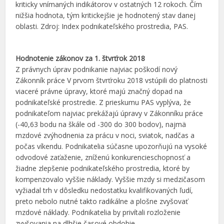
kriticky vnímaných indikátorov v ostatných 12 rokoch. Čím
nižšia hodnota, tým kritickejšie je hodnotený stav danej
oblasti. Zdroj: Index podnikateľského prostredia, PAS.
Hodnotenie zákonov za 1. štvrťrok 2018
Z právnych úprav podnikanie najviac poškodí nový
Zákonník práce V prvom štvrťroku 2018 vstúpili do platnosti
viaceré právne úpravy, ktoré majú značný dopad na
podnikateľské prostredie. Z prieskumu PAS vyplýva, že
podnikateľom najviac prekážajú úpravy v Zákonníku práce
(-40,63 bodu na škále od -300 do 300 bodov), najmä
mzdové zvýhodnenia za prácu v noci, sviatok, nadčas a
počas víkendu. Podnikatelia súčasne upozorňujú na vysoké
odvodové zaťaženie, zníženú konkurencieschopnosť a
žiadne zlepšenie podnikateľského prostredia, ktoré by
kompenzovalo vyššie náklady. Vyššie mzdy si medzičasom
vyžiadal trh v dôsledku nedostatku kvalifikovaných ľudí,
preto nebolo nutné takto radikálne a plošne zvyšovať
mzdové náklady. Podnikatelia by privítali rozloženie
zvyšovania na dlhšie časové obdobie.