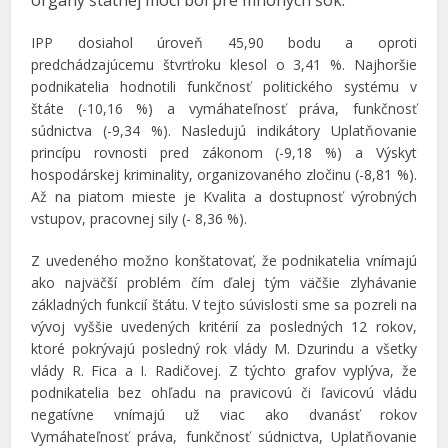
orgány štátnej moci bol pre mnohých šok.
IPP dosiahol úroveň 45,90 bodu a oproti
predchádzajúcemu štvrťroku klesol o 3,41 %. Najhoršie
podnikatelia hodnotili funkčnosť politického systému v
štáte (-10,16 %) a vymáhateľnosť práva, funkčnosť
súdnictva (-9,34 %). Nasledujú indikátory Uplatňovanie
princípu rovnosti pred zákonom (-9,18 %) a Výskyt
hospodárskej kriminality, organizovaného zločinu (-8,81 %).
Až na piatom mieste je Kvalita a dostupnosť výrobných
vstupov, pracovnej sily (- 8,36 %).
Z uvedeného možno konštatovať, že podnikatelia vnímajú
ako najväčší problém čím ďalej tým väčšie zlyhávanie
základných funkcií štátu. V tejto súvislosti sme sa pozreli na
vývoj vyššie uvedených kritérií za posledných 12 rokov,
ktoré pokrývajú posledný rok vlády M. Dzurindu a všetky
vlády R. Fica a I. Radičovej. Z týchto grafov vyplýva, že
podnikatelia bez ohľadu na pravicovú či ľavicovú vládu
negatívne vnímajú už viac ako dvanásť rokov
Vymáhateľnosť práva, funkčnosť súdnictva, Uplatňovanie