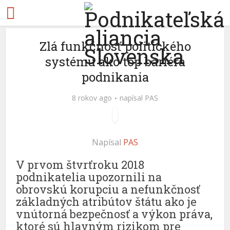
Zlá funkčnosť politického
systému ako top bariéra
podnikania
8 rokov ago
napísal
PAS
Napísal
PAS
V prvom štvrťroku 2018
podnikatelia upozornili na
obrovskú korupciu a nefunkčnosť
základných atribútov štátu ako je
vnútorná bezpečnosť a výkon práva,
ktoré sú hlavným rizikom pre