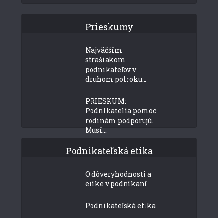
Prieskumy
Najväčším
strašiakom
podnikateľov v
druhom polroku...
PRIESKUM:
Podnikatelia pomoc
rodinám podporujú.
Musí...
Podnikateľská etika
O dôveryhodnosti a
etike v podnikaní
Podnikateľská etika