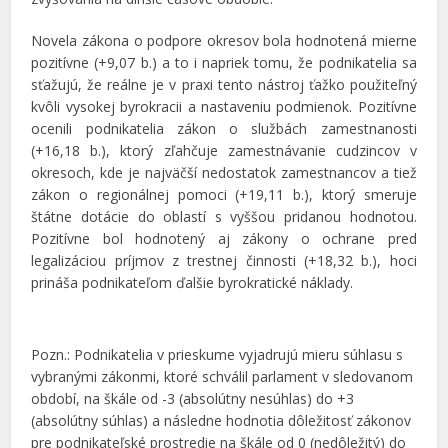
Novela zákona o podpore okresov bola hodnotená mierne
pozitívne (+9,07 b.) a to i napriek tomu, že podnikatelia sa
sťažujú, že reálne je v praxi tento nástroj ťažko použiteľný
kvôli vysokej byrokracii a nastaveniu podmienok. Pozitívne
ocenili podnikatelia zákon o službách zamestnanosti
(+16,18 b.), ktorý zľahčuje zamestnávanie cudzincov v
okresoch, kde je najväčší nedostatok zamestnancov a tiež
zákon o regionálnej pomoci (+19,11 b.), ktorý smeruje
štátne dotácie do oblastí s vyššou pridanou hodnotou.
Pozitívne bol hodnotený aj zákony o ochrane pred
legalizáciou príjmov z trestnej činnosti (+18,32 b.), hoci
prináša podnikateľom ďalšie byrokratické náklady.
Pozn.: Podnikatelia v prieskume vyjadrujú mieru súhlasu s
vybranými zákonmi, ktoré schválil parlament v sledovanom
období, na škále od -3 (absolútny nesúhlas) do +3
(absolútny súhlas) a následne hodnotia dôležitosť zákonov
pre podnikateľské prostredie na škále od 0 (nedôležitý) do