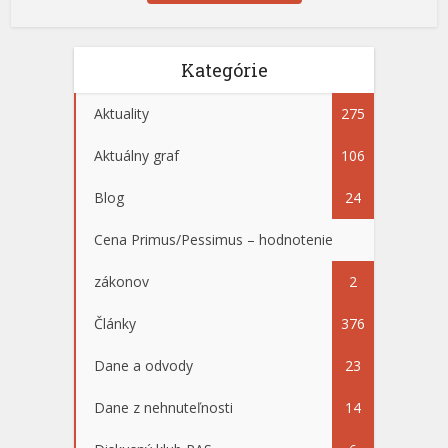
Kategórie
Aktuality
275
Aktuálny graf
106
Blog
24
Cena Primus/Pessimus – hodnotenie
zákonov
2
Články
376
Dane a odvody
23
Dane z nehnuteľnosti
14