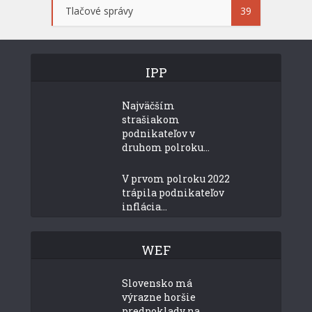
Tlačové správy
39
IPP
Najväčším
strašiakom
podnikateľov v
druhom polroku...
V prvom polroku 2022
trápila podnikateľov
inflácia...
WEF
Slovensko má
výrazne horšie
predpoklady na...