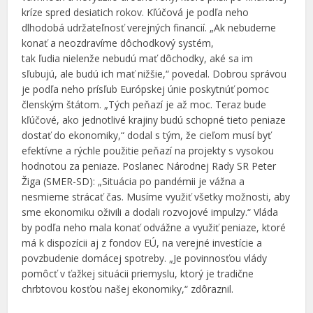
kríze spred desiatich rokov. Kľúčová je podľa neho
dlhodobá udržateľnosť verejných financií. „Ak nebudeme
konať a neozdravíme dôchodkový systém,
tak ľudia nielenže nebudú mať dôchodky, aké sa im
sľubujú, ale budú ich mať nižšie,“ povedal. Dobrou správou
je podľa neho prísľub Európskej únie poskytnúť pomoc
členským štátom. „Tých peňazí je až moc. Teraz bude
kľúčové, ako jednotlivé krajiny budú schopné tieto peniaze
dostať do ekonomiky,“ dodal s tým, že cieľom musí byť
efektívne a rýchle použitie peňazí na projekty s vysokou
hodnotou za peniaze. Poslanec Národnej Rady SR Peter
Žiga (SMER-SD): „Situácia po pandémii je vážna a
nesmieme strácať čas. Musíme využiť všetky možnosti, aby
sme ekonomiku oživili a dodali rozvojové impulzy.“ Vláda
by podľa neho mala konať odvážne a využiť peniaze, ktoré
má k dispozícii aj z fondov EÚ, na verejné investície a
povzbudenie domácej spotreby. „Je povinnosťou vlády
pomôcť v ťažkej situácii priemyslu, ktorý je tradične
chrbtovou kosťou našej ekonomiky,“ zdôraznil.