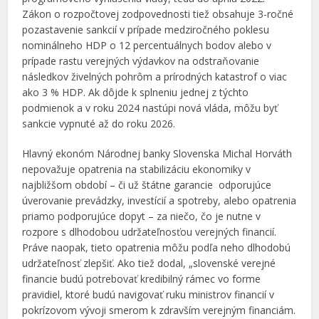
Zákon o rozpočtovej zodpovednosti tiež obsahuje 3-ročné
pozastavenie sankcií v prípade medziročného poklesu
nominálneho HDP o 12 percentuálnych bodov alebo v
prípade rastu verejných výdavkov na odstraňovanie
následkov živelných pohrôm a prírodných katastrof o viac
ako 3 % HDP. Ak dôjde k splneniu jednej z týchto
podmienok a v roku 2024 nastúpi nová vláda, môžu byť
sankcie vypnuté až do roku 2026.
Hlavný ekonóm Národnej banky Slovenska Michal Horváth
nepovažuje opatrenia na stabilizáciu ekonomiky v
najbližšom období – či už štátne garancie odporujúce
úverovanie prevádzky, investícií a spotreby, alebo opatrenia
priamo podporujúce dopyt – za niečo, čo je nutne v
rozpore s dlhodobou udržateľnosťou verejných financií.
Práve naopak, tieto opatrenia môžu podľa neho dlhodobú
udržateľnosť zlepšiť. Ako tiež dodal, „slovenské verejné
financie budú potrebovať kredibilný rámec vo forme
pravidiel, ktoré budú navigovať ruku ministrov financií v
pokrízovom vývoji smerom k zdravším verejným financiám.