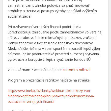
zamestnancami, zhruba polovica sa snaží inovovať
produkty a tretina aj postupy výroby napríklad zvýšením
automatizácie.
Pri ozdravovaní verejných financií podnikatelia
uprednostňujú znižovanie počtu zamestnancov vo verejnej
sfére, zdrobrovoľnenie rekreačných poukazov, zrušenie
vlakov zadarmo a tiež zrušenie trinástych dôchodkov.
Medzi ďalšie riešenia viacerí spontánne zaradili lepší výber
príjmov, lepšie podnikateľské prostredie, menej plytvania,
byrokracie a korupcie či lepšie využívanie fondov EÚ.
Video záznam z webinára nájdete
na tomto odkaze
.
Program a prezentácie rečníkov nájdete na stránke:
http://www.ineko.sk/clanky/webinar-ako-z-krizy-von-
hladanie-optimalneho-planu-na-ozivenieekonomiky-a-
ozdravenie-verejnych-financii