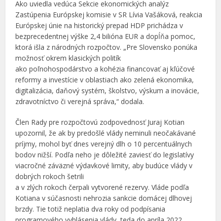
Ako uviedla vedúca Sekcie ekonomických analýz
Zastúpenia Európskej komisie v SR Lívia Vašáková, reakcia
Európskej únie na historický prepad HDP prichádza v
bezprecedentnej výške 2,4 bilióna EUR a dopĺňa pomoc,
ktorá išla z národných rozpočtov. „Pre Slovensko ponúka
možnosť okrem klasických politík
ako poľnohospodárstvo a kohézia financovať aj kľúčové
reformy a investície v oblastiach ako zelená ekonomika,
digitalizácia, daňový systém, školstvo, výskum a inovácie,
zdravotníctvo či verejná správa,“ dodala.
Člen Rady pre rozpočtovú zodpovednosť Juraj Kotian
upozornil, že ak by predošlé vlády neminuli neočakávané
príjmy, mohol byť dnes verejný dlh o 10 percentuálnych
bodov nižší. Podľa neho je dôležité zaviesť do legislatívy
viacročné záväzné výdavkové limity, aby budúce vlády v
dobrých rokoch šetrili
a v zlých rokoch čerpali vytvorené rezervy. Vláde podľa
Kotiana v súčasnosti nehrozia sankcie domácej dlhovej
brzdy. Tie totiž neplatia dva roky od podpísania
programového vyhlásenia vlády, teda do apríla 2022.