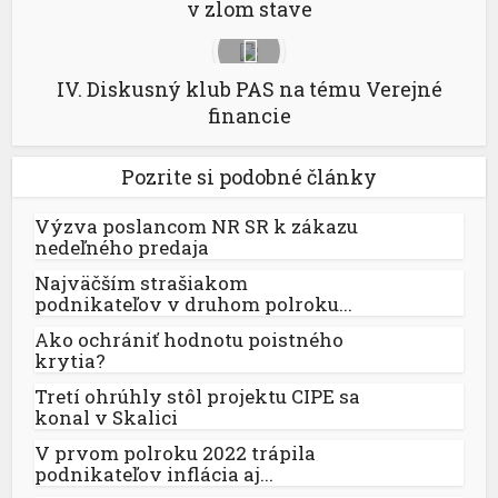
v zlom stave
IV. Diskusný klub PAS na tému Verejné
financie
Pozrite si podobné články
Výzva poslancom NR SR k zákazu
nedeľného predaja
Najväčším strašiakom
podnikateľov v druhom polroku...
Ako ochrániť hodnotu poistného
krytia?
Tretí ohrúhly stôl projektu CIPE sa
konal v Skalici
V prvom polroku 2022 trápila
podnikateľov inflácia aj...