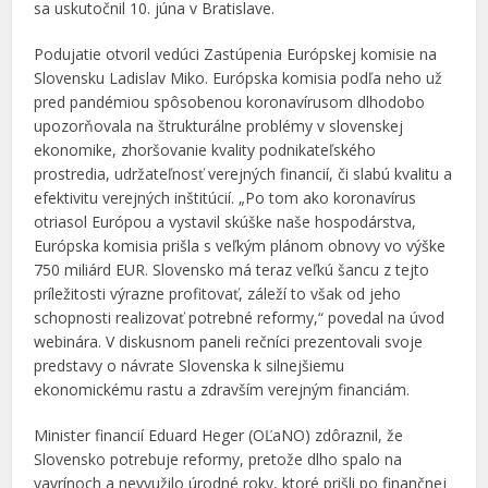
sa uskutočnil 10. júna v Bratislave.
Podujatie otvoril vedúci Zastúpenia Európskej komisie na
Slovensku Ladislav Miko. Európska komisia podľa neho už
pred pandémiou spôsobenou koronavírusom dlhodobo
upozorňovala na štrukturálne problémy v slovenskej
ekonomike, zhoršovanie kvality podnikateľského
prostredia, udržateľnosť verejných financií, či slabú kvalitu a
efektivitu verejných inštitúcií. „Po tom ako koronavírus
otriasol Európou a vystavil skúške naše hospodárstva,
Európska komisia prišla s veľkým plánom obnovy vo výške
750 miliárd EUR. Slovensko má teraz veľkú šancu z tejto
príležitosti výrazne profitovať, záleží to však od jeho
schopnosti realizovať potrebné reformy,“ povedal na úvod
webinára. V diskusnom paneli rečníci prezentovali svoje
predstavy o návrate Slovenska k silnejšiemu
ekonomickému rastu a zdravším verejným financiám.
Minister financií Eduard Heger (OĽaNO) zdôraznil, že
Slovensko potrebuje reformy, pretože dlho spalo na
vavrínoch a nevyužilo úrodné roky, ktoré prišli po finančnej