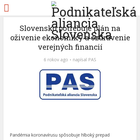
Slovensko potrebuje plán na
oživenie ekonomiky a ozdravenie
verejných financií
6 rokov ago
napísal
PAS
Pandémia koronavírusu spôsobuje hlboký prepad