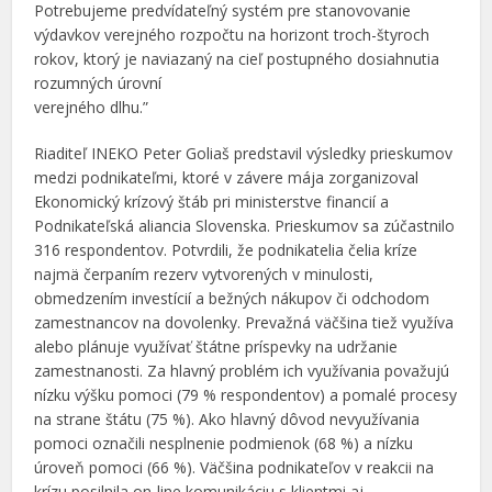
Potrebujeme predvídateľný systém pre stanovovanie
výdavkov verejného rozpočtu na horizont troch-štyroch
rokov, ktorý je naviazaný na cieľ postupného dosiahnutia
rozumných úrovní
verejného dlhu.”
Riaditeľ INEKO Peter Goliaš predstavil výsledky prieskumov
medzi podnikateľmi, ktoré v závere mája zorganizoval
Ekonomický krízový štáb pri ministerstve financií a
Podnikateľská aliancia Slovenska. Prieskumov sa zúčastnilo
316 respondentov. Potvrdili, že podnikatelia čelia kríze
najmä čerpaním rezerv vytvorených v minulosti,
obmedzením investícií a bežných nákupov či odchodom
zamestnancov na dovolenky. Prevažná väčšina tiež využíva
alebo plánuje využívať štátne príspevky na udržanie
zamestnanosti. Za hlavný problém ich využívania považujú
nízku výšku pomoci (79 % respondentov) a pomalé procesy
na strane štátu (75 %). Ako hlavný dôvod nevyužívania
pomoci označili nesplnenie podmienok (68 %) a nízku
úroveň pomoci (66 %). Väčšina podnikateľov v reakcii na
krízu posilnila on-line komunikáciu s klientmi aj