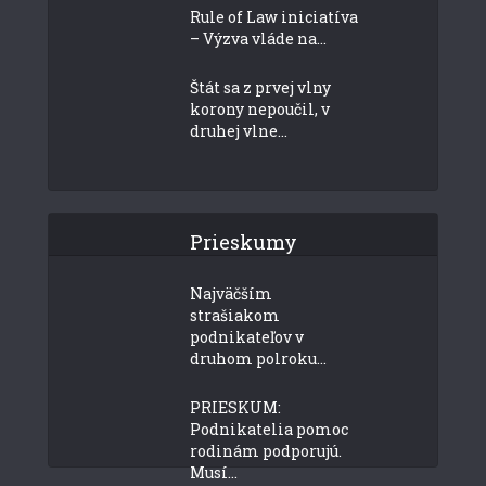
Rule of Law iniciatíva
– Výzva vláde na...
Štát sa z prvej vlny
korony nepoučil, v
druhej vlne...
Prieskumy
Najväčším
strašiakom
podnikateľov v
druhom polroku...
PRIESKUM:
Podnikatelia pomoc
rodinám podporujú.
Musí...