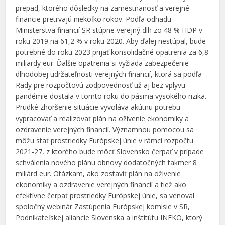
prepad, ktorého dôsledky na zamestnanosť a verejné
financie pretrvajú niekoľko rokov. Podľa odhadu
Ministerstva financií SR stúpne verejný dlh zo 48 % HDP v
roku 2019 na 61,2 % v roku 2020. Aby ďalej nestúpal, bude
potrebné do roku 2023 prijať konsolidačné opatrenia za 6,8
miliardy eur. Ďalšie opatrenia si vyžiada zabezpečenie
dlhodobej udržateľnosti verejných financií, ktorá sa podľa
Rady pre rozpočtovú zodpovednosť už aj bez vplyvu
pandémie dostala v tomto roku do pásma vysokého rizika.
Prudké zhoršenie situácie vyvoláva akútnu potrebu
vypracovať a realizovať plán na oživenie ekonomiky a
ozdravenie verejných financií. Významnou pomocou sa
môžu stať prostriedky Európskej únie v rámci rozpočtu
2021-27, z ktorého bude môcť Slovensko čerpať v prípade
schválenia nového plánu obnovy dodatočných takmer 8
miliárd eur. Otázkam, ako zostaviť plán na oživenie
ekonomiky a ozdravenie verejných financií a tiež ako
efektívne čerpať prostriedky Európskej únie, sa venoval
spoločný webinár Zastúpenia Európskej komisie v SR,
Podnikateľskej aliancie Slovenska a inštitútu INEKO, ktorý