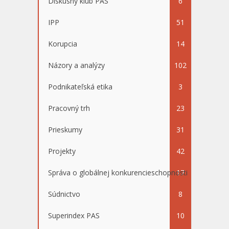
Diskusný klub PAS
6
IPP
51
Korupcia
14
Názory a analýzy
102
Podnikateľská etika
3
Pracovný trh
23
Prieskumy
31
Projekty
42
Správa o globálnej konkurencieschopnosti
17
Súdnictvo
8
Superindex PAS
10