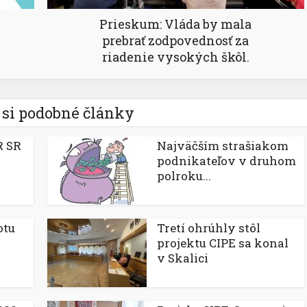
Prieskum: Vláda by mala
prebrať zodpovednosť za
riadenie vysokých škôl.
 si podobné články
R SR
Najväčším strašiakom
podnikateľov v druhom
polroku...
otu
Tretí ohrúhly stôl
projektu CIPE sa konal
v Skalici