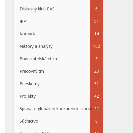
Diskusný klub PAS
6
IPP
51
Korupcia
14
Názory a analýzy
102
Podnikateľská etika
3
Pracovný trh
23
Prieskumy
31
Projekty
42
Správa o globálnej konkurencieschopnosti
17
Súdnictvo
8