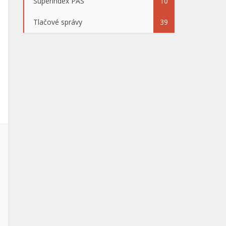
Superindex PAS
10
Tlačové správy
39