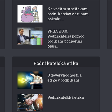
Najväčším strašiakom
podnikateľov v druhom
polroku...
PRIESKUM:
Podnikatelia pomoc
rodinám podporujú.
Musí...
Podnikateľská etika
O dôveryhodnosti a
etike v podnikaní
Podnikateľská etika