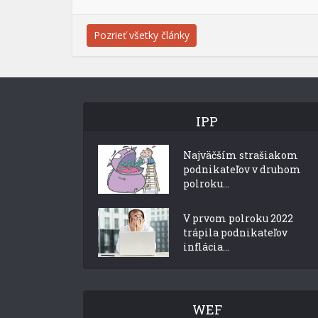
Pozrieť všetky články
IPP
Najväčším strašiakom
podnikateľov v druhom
polroku...
V prvom polroku 2022
trápila podnikateľov
inflácia...
WEF