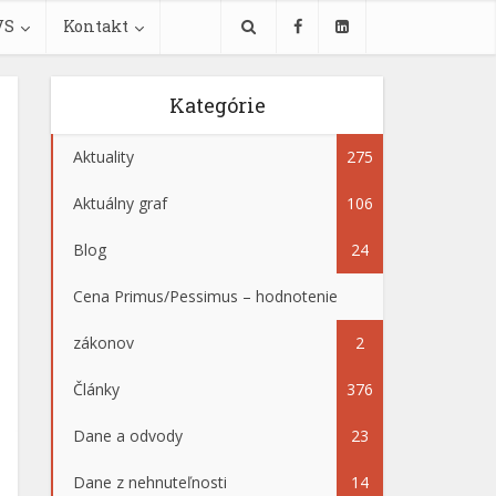
VS
Kontakt
Kategórie
Aktuality
275
Aktuálny graf
106
Blog
24
Cena Primus/Pessimus – hodnotenie
zákonov
2
Články
376
Dane a odvody
23
Dane z nehnuteľnosti
14