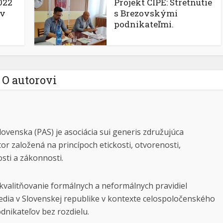
022
Projekt CIPE: Stretnutie
ov
s Brezovskými
podnikateľmi.
O autorovi
lovenska (PAS) je asociácia sui generis združujúca
tor založená na princípoch etickosti, otvorenosti,
osti a zákonnosti.
kvalitňovanie formálnych a neformálnych pravidiel
dia v Slovenskej republike v kontexte celospoločenského
dnikateľov bez rozdielu.