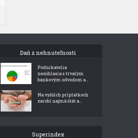
Daň z nehnuteľnosti
Podnikatelia
nesúhlasia s trvalým
bankovým odvodom a...
Na vyšších príplatkoch
zarobí najmä štát a...
Superindex