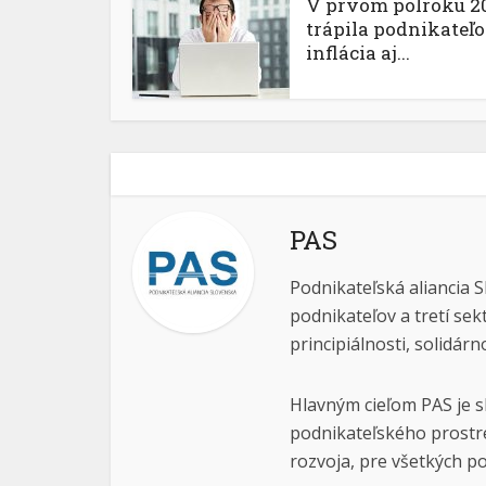
V prvom polroku 2
trápila podnikateľ
inflácia aj...
PAS
Podnikateľská aliancia S
podnikateľov a tretí sek
principiálnosti, solidárn
Hlavným cieľom PAS je s
podnikateľského prostre
rozvoja, pre všetkých po