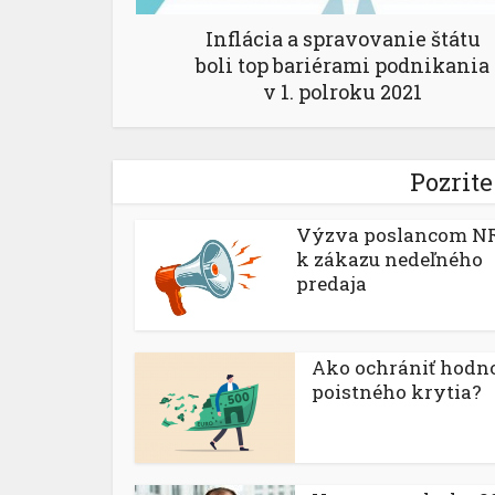
Inflácia a spravovanie štátu
boli top bariérami podnikania
v 1. polroku 2021
Pozrite
Výzva poslancom N
k zákazu nedeľného
predaja
Ako ochrániť hodn
poistného krytia?