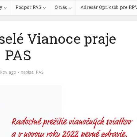
y
Podpor PAS
O nás
Adresár Opr. osôb pre RP
selé Vianoce praje
PAS
okov ago
napísal
PAS