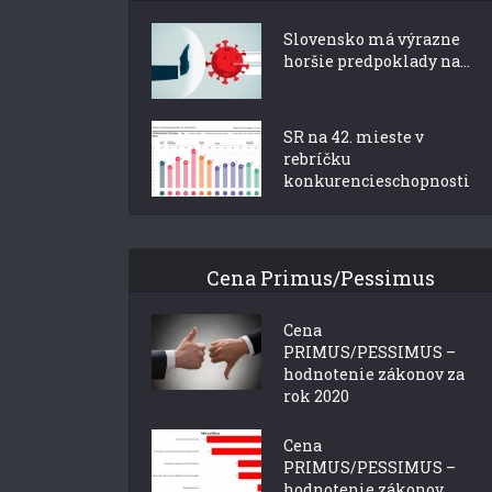
Slovensko má výrazne
horšie predpoklady na...
SR na 42. mieste v
rebríčku
konkurencieschopnosti
Cena Primus/Pessimus
Cena
PRIMUS/PESSIMUS –
hodnotenie zákonov za
rok 2020
Cena
PRIMUS/PESSIMUS –
hodnotenie zákonov