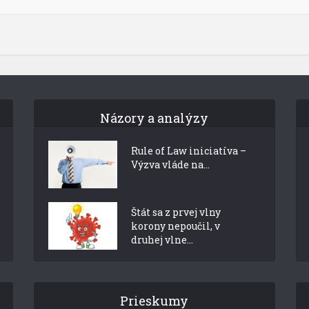
Názory a analýzy
Rule of Law iniciatíva –
Výzva vláde na...
Štát sa z prvej vlny
korony nepoučil, v
druhej vlne...
Prieskumy