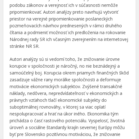
podobu zákonov a verejnosť ich v súčasnosti nemôže
pripomienkovať. Autori analýzy preto navrhujú vytvoriť
priestor na verejné pripomienkovanie poslaneckých
pozmeňovacích návrhov prednesených v rámci druhého
čítania a podmieniť možnosť ich predloženia na rokovanie
Národnej rady SR ich včasným zverejnením na internetovej
stránke NR SR.
Autori analýzy sú si vedomí toho, že znižovanie úrovne
korupcie v spoločnosti je náročný, no nie beznádejný a
samoúčelný boj. Korupcia okrem priamych finančných škôd
zasadzuje vážne rany morálke spoločnosti a deformuje
motivácie ekonomických subjektov. Zvýšené transakčné
náklady, nedôvera, nepredvídateľnosť v ekonomických a
právnych vzťahoch tlačí ekonomické subjekty do
suboptimálnej rovnováhy, v ktorej sa viac oplatí
nespolupracovať a hrať na úkor iného. Ekonomika tým
prichádza o časť rastového potenciálu. Vyspelosť, životná
úroveň a sociálne štandardy krajín severnej Európy môžu
byť pre Slovensko pozitívnou motiváciou, že znižovanie