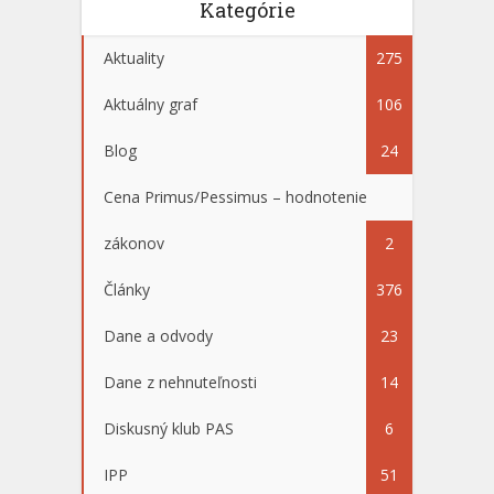
Kategórie
Aktuality
275
Aktuálny graf
106
Blog
24
Cena Primus/Pessimus – hodnotenie
zákonov
2
Články
376
Dane a odvody
23
Dane z nehnuteľnosti
14
Diskusný klub PAS
6
IPP
51