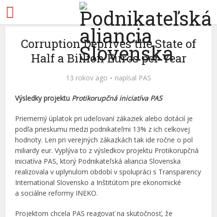
Corruption Deprives the State of
Half a Billion Euros per Year
13 rokov ago
napísal
PAS
Výsledky projektu
Protikorupčná iniciatíva PAS
Priemerný úplatok pri udeľovaní zákaziek alebo dotácií je
podľa prieskumu medzi podnikateľmi 13% z ich celkovej
hodnoty. Len pri verejných zákazkách tak ide ročne o pol
miliardy eur. Vyplýva to z výsledkov projektu Protikorupčná
iniciatíva PAS, ktorý Podnikateľská aliancia Slovenska
realizovala v uplynulom období v spolupráci s Transparency
International Slovensko a Inštitútom pre ekonomické
a sociálne reformy INEKO.
Projektom chcela PAS reagovať na skutočnosť, že