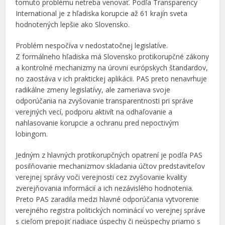
tomuto problému netreba venovať. Podľa Transparency
International je z hľadiska korupcie až 61 krajín sveta
hodnotených lepšie ako Slovensko.
Problém nespočíva v nedostatočnej legislatíve.
Z formálneho hľadiska má Slovensko protikorupčné zákony
a kontrolné mechanizmy na úrovni európskych štandardov,
no zaostáva v ich praktickej aplikácii. PAS preto nenavrhuje
radikálne zmeny legislatívy, ale zameriava svoje
odporúčania na zvyšovanie transparentnosti pri správe
verejných vecí, podporu aktivít na odhaľovanie a
nahlasovanie korupcie a ochranu pred nepoctivým
lobingom.
Jedným z hlavných protikorupčných opatrení je podľa PAS
posilňovanie mechanizmov skladania účtov predstaviteľov
verejnej správy voči verejnosti cez zvyšovanie kvality
zverejňovania informácií a ich nezávislého hodnotenia.
Preto PAS zaradila medzi hlavné odporúčania vytvorenie
verejného registra politických nominácií vo verejnej správe
s cieľom prepojiť riadiace úspechy či neúspechy priamo s