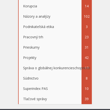
Korupcia
14
Názory a analýzy
102
Podnikateľská etika
3
Pracovný trh
23
Prieskumy
31
Projekty
42
Správa o globálnej konkurencieschopnosti
17
Súdnictvo
8
Superindex PAS
10
Tlačové správy
39