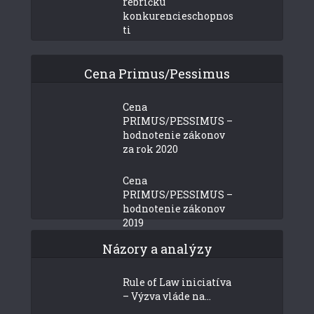
rebríčku
konkurencieschopnos
ti
Cena Primus/Pessimus
Cena
PRIMUS/PESSIMUS –
hodnotenie zákonov
za rok 2020
Cena
PRIMUS/PESSIMUS –
hodnotenie zákonov
2019
Názory a analýzy
Rule of Law iniciatíva
– Výzva vláde na...