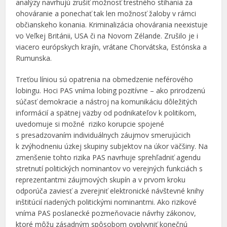
analýzy navrhujú zrušiť možnosť trestného stíhania za
ohováranie a ponechať tak len možnosť žaloby v rámci
občianskeho konania. Kriminalizácia ohovárania neexistuje
vo Veľkej Británii, USA či na Novom Zélande. Zrušilo je i
viacero európskych krajín, vrátane Chorvátska, Estónska a
Rumunska.
Treťou líniou sú opatrenia na obmedzenie neférového
lobingu. Hoci PAS vníma lobing pozitívne – ako prirodzenú
súčasť demokracie a nástroj na komunikáciu dôležitých
informácií a spätnej väzby od podnikateľov k politikom,
uvedomuje si možné riziko korupcie spojené
s presadzovaním individuálnych záujmov smerujúcich
k zvýhodneniu úzkej skupiny subjektov na úkor väčšiny. Na
zmenšenie tohto rizika PAS navrhuje sprehľadniť agendu
stretnutí politických nominantov vo verejných funkciách s
reprezentantmi záujmových skupín a v prvom kroku
odporúča zaviesť a zverejniť elektronické návštevné knihy
inštitúcií riadených politickými nominantmi. Ako rizikové
vníma PAS poslanecké pozmeňovacie návrhy zákonov,
ktoré môžu zásadným spôsobom ovplyvniť konečnú