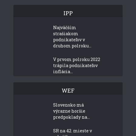
IPP
Najväčším
strašiakom
podnikateľov v
druhom polroku...
V prvom polroku 2022
trápila podnikateľov
inflácia...
WEF
Slovensko má
výrazne horšie
predpoklady na...
SR na 42. mieste v