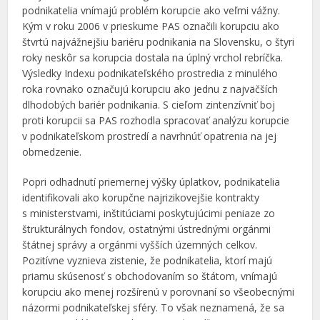
podnikatelia vnímajú problém korupcie ako veľmi vážny.
Kým v roku 2006 v prieskume PAS označili korupciu ako
štvrtú najvážnejšiu bariéru podnikania na Slovensku, o štyri
roky neskôr sa korupcia dostala na úplný vrchol rebríčka.
Výsledky Indexu podnikateľského prostredia z minulého
roka rovnako označujú korupciu ako jednu z najväčších
dlhodobých bariér podnikania. S cieľom zintenzívniť boj
proti korupcii sa PAS rozhodla spracovať analýzu korupcie
v podnikateľskom prostredí a navrhnúť opatrenia na jej
obmedzenie.
Popri odhadnutí priemernej výšky úplatkov, podnikatelia
identifikovali ako korupčne najrizikovejšie kontrakty
s ministerstvami, inštitúciami poskytujúcimi peniaze zo
štrukturálnych fondov, ostatnými ústrednými orgánmi
štátnej správy a orgánmi vyšších územných celkov.
Pozitívne vyznieva zistenie, že podnikatelia, ktorí majú
priamu skúsenosť s obchodovaním so štátom, vnímajú
korupciu ako menej rozšírenú v porovnaní so všeobecnými
názormi podnikateľskej sféry. To však neznamená, že sa