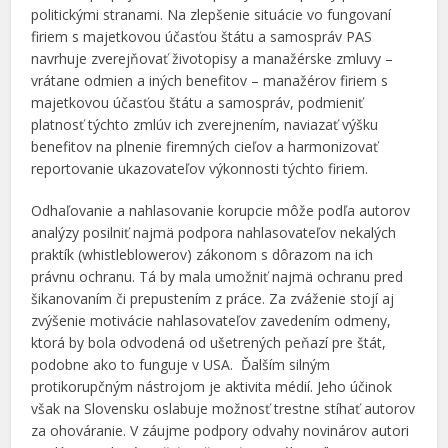
politickými stranami. Na zlepšenie situácie vo fungovaní
firiem s majetkovou účasťou štátu a samospráv PAS
navrhuje zverejňovať životopisy a manažérske zmluvy –
vrátane odmien a iných benefitov – manažérov firiem s
majetkovou účasťou štátu a samospráv, podmieniť
platnosť týchto zmlúv ich zverejnením, naviazať výšku
benefitov na plnenie firemných cieľov a harmonizovať
reportovanie ukazovateľov výkonnosti týchto firiem.
Odhaľovanie a nahlasovanie korupcie môže podľa autorov
analýzy posilniť najmä podpora nahlasovateľov nekalých
praktík (whistleblowerov) zákonom s dôrazom na ich
právnu ochranu. Tá by mala umožniť najmä ochranu pred
šikanovaním či prepustením z práce. Za zváženie stojí aj
zvýšenie motivácie nahlasovateľov zavedením odmeny,
ktorá by bola odvodená od ušetrených peňazí pre štát,
podobne ako to funguje v USA. Ďalším silným
protikorupčným nástrojom je aktivita médií. Jeho účinok
však na Slovensku oslabuje možnosť trestne stíhať autorov
za ohováranie. V záujme podpory odvahy novinárov autori