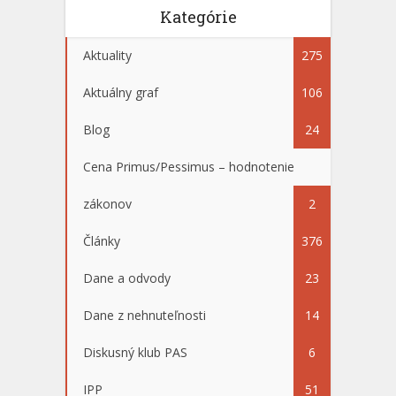
Kategórie
Aktuality
275
Aktuálny graf
106
Blog
24
Cena Primus/Pessimus – hodnotenie
zákonov
2
Články
376
Dane a odvody
23
Dane z nehnuteľnosti
14
Diskusný klub PAS
6
IPP
51