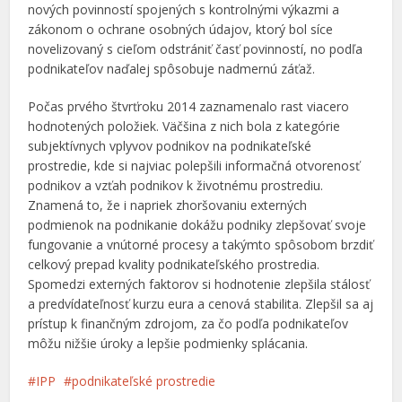
nových povinností spojených s kontrolnými výkazmi a
zákonom o ochrane osobných údajov, ktorý bol síce
novelizovaný s cieľom odstrániť časť povinností, no podľa
podnikateľov naďalej spôsobuje nadmernú záťaž.
Počas prvého štvrťroku 2014 zaznamenalo rast viacero
hodnotených položiek. Väčšina z nich bola z kategórie
subjektívnych vplyvov podnikov na podnikateľské
prostredie, kde si najviac polepšili informačná otvorenosť
podnikov a vzťah podnikov k životnému prostrediu.
Znamená to, že i napriek zhoršovaniu externých
podmienok na podnikanie dokážu podniky zlepšovať svoje
fungovanie a vnútorné procesy a takýmto spôsobom brzdiť
celkový prepad kvality podnikateľského prostredia.
Spomedzi externých faktorov si hodnotenie zlepšila stálosť
a predvídateľnosť kurzu eura a cenová stabilita. Zlepšil sa aj
prístup k finančným zdrojom, za čo podľa podnikateľov
môžu nižšie úroky a lepšie podmienky splácania.
IPP
podnikateľské prostredie