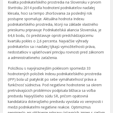
Kvalita podnikateľského prostredia na Slovensku v prvom
štvrťroku 2014 podľa hodnotení podnikateľov naďalej
klesala, hoci sa tempo zhoršovania za posledný rok
postupne spomaľuje. Aktuálna hodnota Indexu
podnikateľského prostredia, ktorý na základe vlastného
prieskumu pripravuje Podnikateľská aliancia Slovenska, je
64,6 bodu, čo predstavuje oproti predchádzajúcemu
kvartálu pokles o 2,6 percenta. Najväčšie výhrady
podnikateľov sa i naďalej týkajú vymožiteľnosti práva,
nedostatkov v uplatňovaní princípu rovnosti pred zákonom
a administratívneho zaťaženia.
Položkou s najvýraznejším poklesom spomedzi 33
hodnotených položiek Indexu podnikateľského prostredia
(IPP) bola už piatykrát po sebe vymáhateľnosť práva a
funkčnosť súdnictva. Pod negatívne hodnotenie sa okrem
pretrvávajúcich problémov podpísala blížiaca sa voľba
predsedu Najvyššieho súdu SR, pričom opätovná
kandidatúra doterajšieho predsedu vyvolala vo verejnosti i
medzi podnikateľmi negatívne reakcie. Optimizmus
neprinieslo ani ohlásenie prípravy ústavných zmien s cieľom