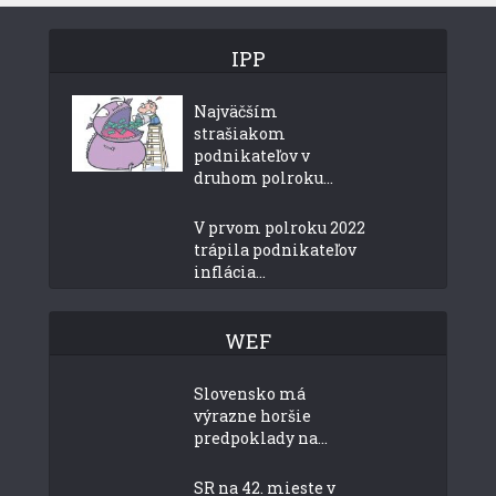
IPP
Najväčším
strašiakom
podnikateľov v
druhom polroku...
V prvom polroku 2022
trápila podnikateľov
inflácia...
WEF
Slovensko má
výrazne horšie
predpoklady na...
SR na 42. mieste v