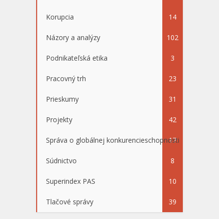
Korupcia
14
Názory a analýzy
102
Podnikateľská etika
3
Pracovný trh
23
Prieskumy
31
Projekty
42
Správa o globálnej konkurencieschopnosti
17
Súdnictvo
8
Superindex PAS
10
Tlačové správy
39