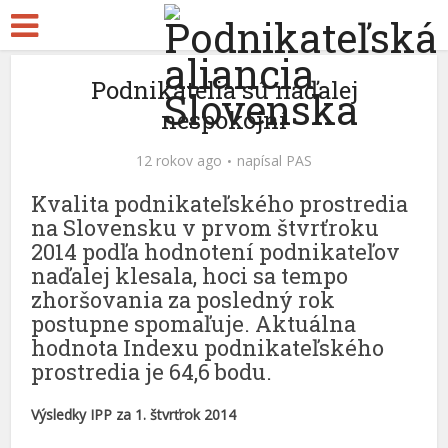
Podnikatelia sú naďalej
nespokojní
12 rokov ago
napísal
PAS
Kvalita podnikateľského prostredia
na Slovensku v prvom štvrťroku
2014 podľa hodnotení podnikateľov
naďalej klesala, hoci sa tempo
zhoršovania za posledný rok
postupne spomaľuje. Aktuálna
hodnota Indexu podnikateľského
prostredia je 64,6 bodu.
Výsledky IPP za 1. štvrťrok 2014