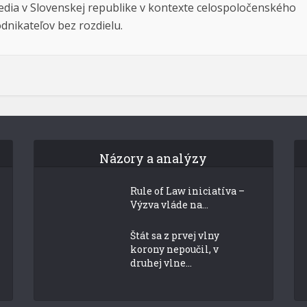
dia v Slovenskej republike v kontexte celospoločenského
dnikateľov bez rozdielu.
Názory a analýzy
Rule of Law iniciatíva –
Výzva vláde na...
Štát sa z prvej vlny
korony nepoučil, v
druhej vlne...