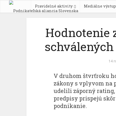
Pravidelné aktivity
Mediálne výstup
Hodnotenie 
schválených 
14 r
V druhom štvrťroku ho
zákony s vplyvom na p
udelili záporný rating
predpisy prispejú skô
podnikanie.