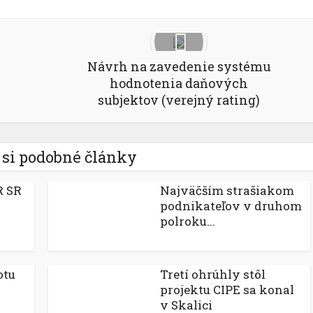
Návrh na zavedenie systému
hodnotenia daňových
subjektov (verejný rating)
 si podobné články
R SR
Najväčším strašiakom
podnikateľov v druhom
polroku...
otu
Tretí ohrúhly stôl
projektu CIPE sa konal
v Skalici