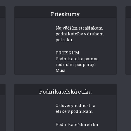
Prieskumy
Najväčším strašiakom
podnikateľov v druhom
polroku...
PRIESKUM:
Podnikatelia pomoc
rodinám podporujú.
Musí...
Podnikateľská etika
O dôveryhodnosti a
etike v podnikaní
Podnikateľská etika