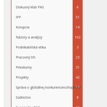
Diskusný klub PAS
6
IPP
51
Korupcia
14
Názory a analýzy
102
Podnikateľská etika
3
Pracovný trh
23
Prieskumy
31
Projekty
42
Správa o globálnej konkurencieschopnosti
17
Súdnictvo
8