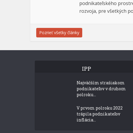
podnikateľského prostre
rozvoja, pre všetkých po
Pozrieť všetky články
IPP
Najväčším strašiakom
podnikateľov v druhom
polroku...
V prvom polroku 2022
trápila podnikateľov
inflácia...