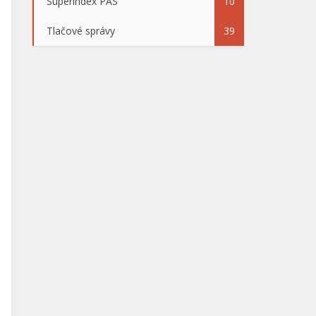
Superindex PAS
10
Tlačové správy
39