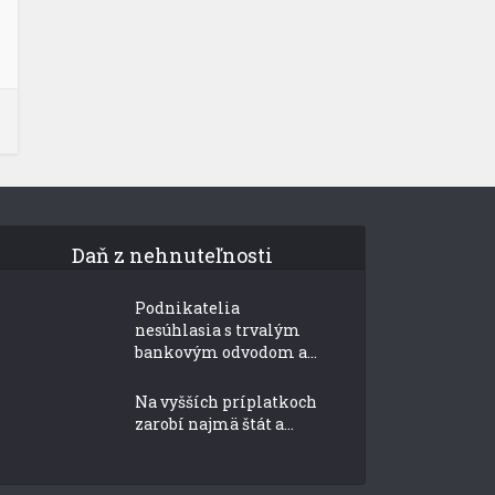
Daň z nehnuteľnosti
Podnikatelia
nesúhlasia s trvalým
bankovým odvodom a...
Na vyšších príplatkoch
zarobí najmä štát a...