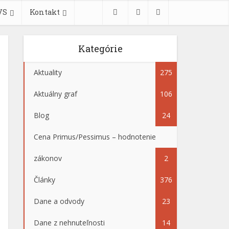
VS
Kontakt
Kategórie
Aktuality
275
Aktuálny graf
106
Blog
24
Cena Primus/Pessimus – hodnotenie
zákonov
2
Články
376
Dane a odvody
23
Dane z nehnuteľnosti
14