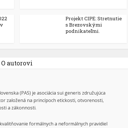
022
Projekt CIPE: Stretnutie
ov
s Brezovskými
podnikateľmi.
O autorovi
lovenska (PAS) je asociácia sui generis združujúca
tor založená na princípoch etickosti, otvorenosti,
osti a zákonnosti.
kvalitňovanie formálnych a neformálnych pravidiel