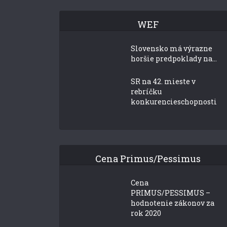
WEF
Slovensko má výrazne
horšie predpoklady na...
SR na 42. mieste v
rebríčku
konkurencieschopnosti
Cena Primus/Pessimus
Cena
PRIMUS/PESSIMUS –
hodnotenie zákonov za
rok 2020