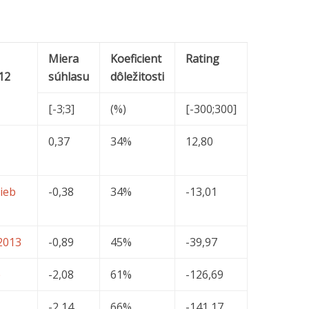
Miera
Koeficient
Rating
12
súhlasu
dôležitosti
[-3;3]
(%)
[-300;300]
0,37
34%
12,80
ieb
-0,38
34%
-13,01
2013
-0,89
45%
-39,97
e
-2,08
61%
-126,69
-2,14
66%
-141,17