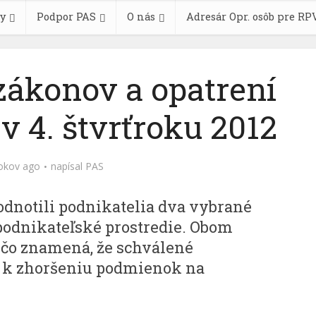
y
Podpor PAS
O nás
Adresár Opr. osôb pre RP
zákonov a opatrení
v 4. štvrťroku 2012
okov ago
napísal
PAS
dnotili podnikatelia dva vybrané
odnikateľské prostredie. Obom
, čo znamená, že schválené
r k zhoršeniu podmienok na