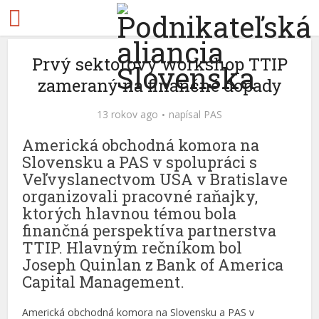
Prvý sektorový workshop TTIP
zameraný na finančné dopady
13 rokov ago
napísal
PAS
Americká obchodná komora na
Slovensku a PAS v spolupráci s
Veľvyslanectvom USA v Bratislave
organizovali pracovné raňajky,
ktorých hlavnou témou bola
finančná perspektíva partnerstva
TTIP. Hlavným rečníkom bol
Joseph Quinlan z Bank of America
Capital Management.
Americká obchodná komora na Slovensku a PAS v