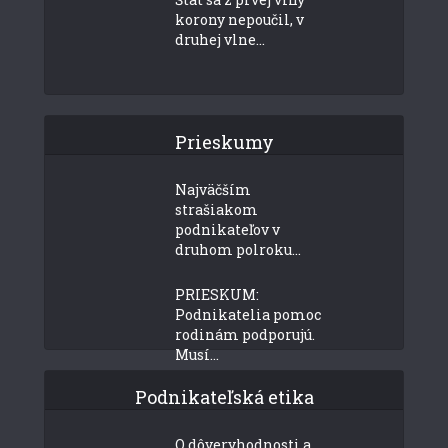
korony nepoučil, v
druhej vlne...
Prieskumy
Najväčším
strašiakom
podnikateľov v
druhom polroku...
PRIESKUM:
Podnikatelia pomoc
rodinám podporujú.
Musí...
Podnikateľská etika
O dôveryhodnosti a