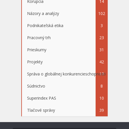
Korupcia
14
Názory a analýzy
102
Podnikateľská etika
3
Pracovný trh
23
Prieskumy
31
Projekty
42
Správa o globálnej konkurencieschopnosti
17
Súdnictvo
8
Superindex PAS
10
Tlačové správy
39