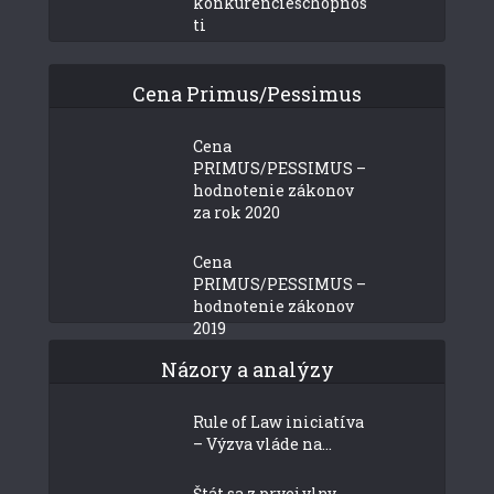
konkurencieschopnos
ti
Cena Primus/Pessimus
Cena
PRIMUS/PESSIMUS –
hodnotenie zákonov
za rok 2020
Cena
PRIMUS/PESSIMUS –
hodnotenie zákonov
2019
Názory a analýzy
Rule of Law iniciatíva
– Výzva vláde na...
Štát sa z prvej vlny