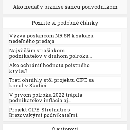
Ako nedať v biznise šancu podvodníkom
Pozrite si podobné články
Výzva poslancom NR SR k zákazu
nedeľného predaja
Najväčším strašiakom
podnikateľov v druhom polroku...
Ako ochrániť hodnotu poistného
krytia?
Tretí ohrúhly stôl projektu CIPE sa
konal v Skalici
V prvom polroku 2022 trápila
podnikateľov inflácia aj...
Projekt CIPE: Stretnutie s
Brezovskými podnikateľmi.
O autorovi