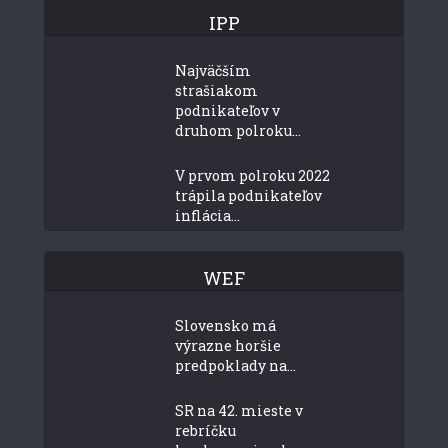
IPP
Najväčším
strašiakom
podnikateľov v
druhom polroku...
V prvom polroku 2022
trápila podnikateľov
inflácia...
WEF
Slovensko má
výrazne horšie
predpoklady na...
SR na 42. mieste v
rebríčku