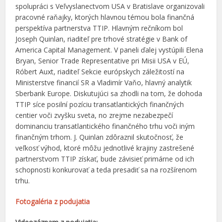
spolupráci s Veľvyslanectvom USA v Bratislave organizovali
pracovné raňajky, ktorých hlavnou témou bola finančná
perspektíva partnerstva TTIP. Hlavným rečníkom bol
Joseph Quinlan, riaditeľ pre trhové stratégie v Bank of
America Capital Management. V paneli ďalej vystúpili Elena
Bryan, Senior Trade Representative pri Misii USA v EÚ,
Róbert Auxt, riaditeľ Sekcie európskych záležitostí na
Ministerstve financií SR a Vladimír Vaňo, hlavný analytik
Sberbank Europe. Diskutujúci sa zhodli na tom, že dohoda
TTIP síce posilní pozíciu transatlantických finančných
centier voči zvyšku sveta, no zrejme nezabezpečí
dominanciu transatlantického finančného trhu voči iným
finančným trhom. J. Quinlan zdôraznil skutočnosť, že
veľkosť výhod, ktoré môžu jednotlivé krajiny zastrešené
partnerstvom TTIP získať, bude závisieť primárne od ich
schopnosti konkurovať a teda presadiť sa na rozšírenom
trhu.
Fotogaléria z podujatia