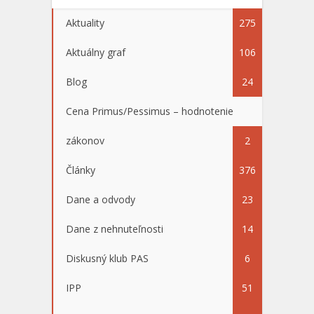
Aktuality
275
Aktuálny graf
106
Blog
24
Cena Primus/Pessimus – hodnotenie
zákonov
2
Články
376
Dane a odvody
23
Dane z nehnuteľnosti
14
Diskusný klub PAS
6
IPP
51